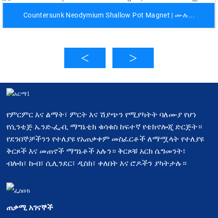
Countersunk Neodymium Shallow Pot Magnet | ሙሉ...
የምርምር እና ልማት፣ ምርት እና ሽያጭን የሚያካትት ባለሙያ የሆነ
የሲንቴጅ ኤንድ-ፌ-ቢ ማግኔቲክ ቁሳቁስ ከፍተኛ የቴክኖሎጂ ድርጅት።
የደንበኞቻችንን የተለያዩ የአጠቃቀም መስፈርቶች ለማሟላት የተለያዩ
ቅርጾች እና መጠኖች ማግኔቶች አሉን። ቅርጾቹ አርክ ሴግመንት፣
ብሎክ፣ ኩብ፣ ሲሊንደር፣ ዲስክ፣ ቀለበት እና ሮዶችን ያካትታሉ።
ጠቃሚ አገናኞች