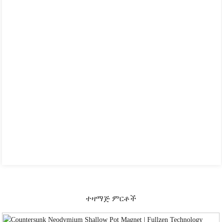
ተዛማጅ ምርቶች