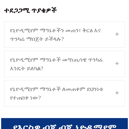
ተደጋጋሚ ጥያቄዎች
የኒዮዲሚየም ማግኔቶችን መጠን፣ ቅርፅ እና
ጥንካሬ ማበጀት ይችላሉ?
የኒዮዲሚየም ማግኔቶች መግነጢሳዊ ጥንካሬ
እንዴት ይለካል?
የኒዮዲሚየም ማግኔቶች ለመጠቀም ደህንነቱ
የተጠበቀ ነው?
የእርስዎ ብጁ ብጁ ኒዮዲሚየም