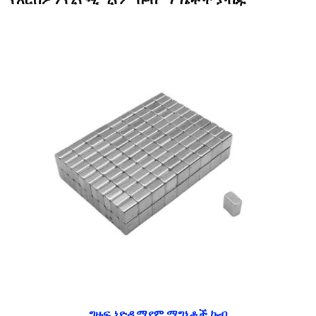
ግዙፍ ኒዮዲሚየም ማግኔቶች ኩብ