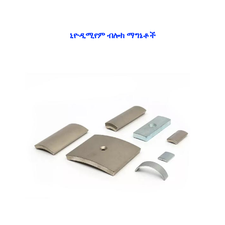
ኒዮዲሚየም ብሎክ ማግኔቶች