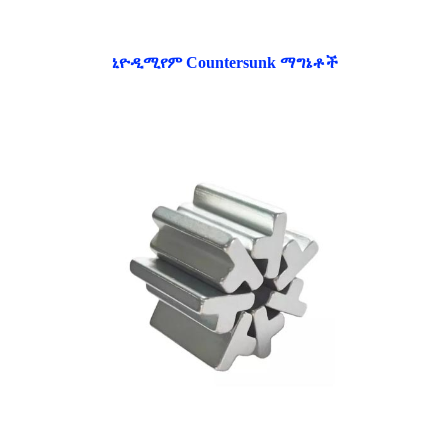
ኒዮዲሚየም Countersunk ማግኔቶች