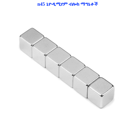
n45 ኒዮዲሚየም ብሎክ ማግኔቶች