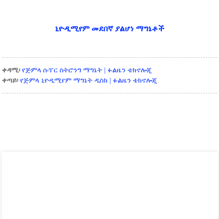
ኒዮዲሚየም መደበኛ ያልሆነ ማግኔቶች
ቀዳሚ፡
የጅምላ ሱፐር ስትሮንግ ማግኔት | ፉልዜን ቴክኖሎጂ
ቀጣይ፡
የጅምላ ኒዮዲሚየም ማግኔት ዲስክ | ፉልዜን ቴክኖሎጂ