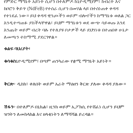
የምድር ማግኔት አይነት ሲሆን በተለምዶ ከኒዮዲሚየም፣ ከብረት እና
ከቦሮን ቅይጥ (NdFeB) የተሰራ ሲሆን በመሃል ላይ በተሰነጠቀ ቀዳዳ
የተነደፈ ነው። ይህ ቀዳዳ ዊንጮችን ወይም ብሎኖችን ከማግኔቱ ወለል ጋር
እንዲተጣጠፉ ያስችላቸዋል፣ ይህም ማግኔቱን ወደ ውጭ ሳይወጡ እንደ
እንጨት ወይም ብረት ባሉ የተለያዩ ቦታዎች ላይ ደህንነቱ በተጠበቀ ሁኔታ
ለመጫን ተስማሚ ያደርገዋል።
ቁልፍ ባህሪያት፡
ቁሳቁስ
ኒዮዲሚየም፣ በጣም ጠንካራው የቋሚ ማግኔት አይነት።
ቅርጽ
፦ ዲስክ፣ ቀለበት ወይም አራት ማዕዘን ቅርጽ ያለው ቀዳዳ ያለው።
ሽፋን
፦ በተለምዶ በኒኬል፣ ዚንክ ወይም ኢፖክሲ የተሸፈነ ሲሆን ይህም
ዝገትን ለመከላከል እና ዘላቂነትን ለማሻሻል ይረዳል።