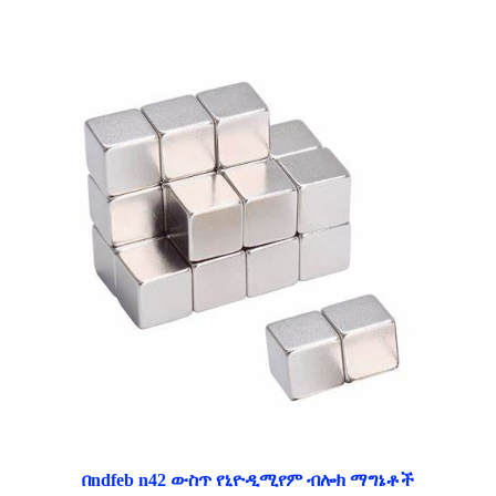
በndfeb n42 ውስጥ የኒዮዲሚየም ብሎክ ማግኔቶች