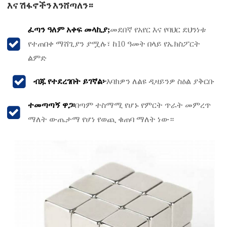
እና ሽፋኖችን እንሸጣለን።
ፈጣን ዓለም አቀፍ መላኪያ;
መደበኛ የአየር እና የባህር ደህንነቱ
የተጠበቀ ማሸጊያን ያሟሉ፣ ከ10 ዓመት በላይ የኤክስፖርት
ልምድ
ብጁ የተደረገበት ይገኛል፦
እባክዎን ለልዩ ዲዛይንዎ ስዕል ያቅርቡ
ተመጣጣኝ ዋጋ፡
በጣም ተስማሚ የሆኑ የምርት ጥራት መምረጥ
ማለት ውጤታማ የሆነ የወጪ ቁጠባ ማለት ነው።