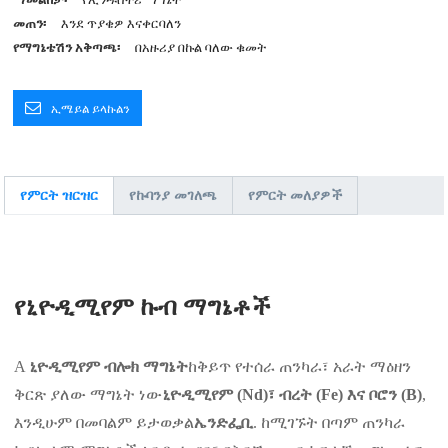
መጠን፡
እንደ ጥያቄዎ እናቀርባለን
የማግኔቴሽን አቅጣጫ፡
በአዙሪያ በኩል ባለው ቁመት
ኢሜይል ይላኩልን
የምርት ዝርዝር
የኩባንያ መገለጫ
የምርት መለያዎች
የኒዮዲሚየም ኩብ ማግኔቶች
A
ኒዮዲሚየም ብሎክ ማግኔት
ከቅይጥ የተሰራ ጠንካራ፣ አራት ማዕዘን
ቅርጽ ያለው ማግኔት ነው
ኒዮዲሚየም (Nd)፣ ብረት (Fe) እና ቦሮን (B)
,
እንዲሁም በመባልም ይታወቃል
ኤንድፌቢ
. ከሚገኙት በጣም ጠንካራ