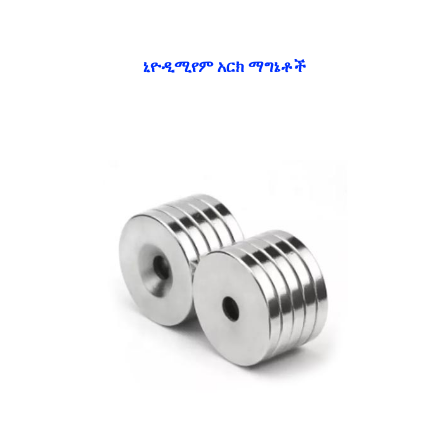
ኒዮዲሚየም አርክ ማግኔቶች