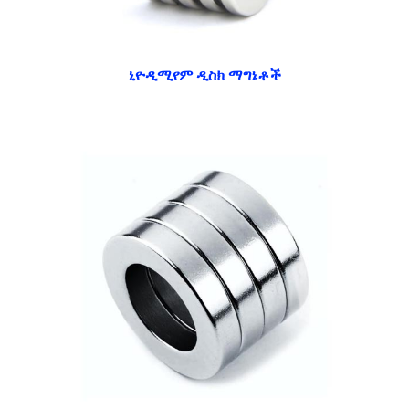
ኒዮዲሚየም ዲስክ ማግኔቶች