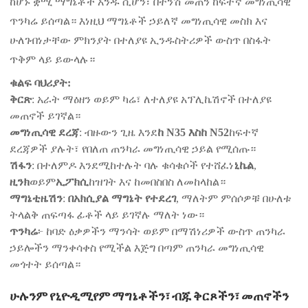
ከሆኑ ቋሚ ማግኔቶች አንዱ ሲሆን፣ በትንሽ መጠን ከፍተኛ መግነጢሳዊ
ጥንካሬ ይሰጣል። እነዚህ ማግኔቶች ኃይለኛ መግነጢሳዊ መስክ እና
ሁለገብነታቸው ምክንያት በተለያዩ ኢንዱስትሪዎች ውስጥ በስፋት
ጥቅም ላይ ይውላሉ።
ቁልፍ ባህሪያት
:
ቅርጽ
: አራት ማዕዘን ወይም ካሬ፣ ለተለያዩ አፕሊኬሽኖች በተለያዩ
መጠኖች ይገኛል።
መግነጢሳዊ ደረጃ
: ብዙውን ጊዜ እንደ
ከ N35 እስከ N52
ከፍተኛ
ደረጃዎች ያሉት፣ የበለጠ ጠንካራ መግነጢሳዊ ኃይል የሚሰጡ።
ሽፋን
: በተለምዶ እንደሚከተሉት ባሉ ቁሳቁሶች የተሸፈነ
ኒኬል
,
ዚንክ
ወይም
ኢፖክሲ
ከዝገት እና ከመበስበስ ለመከላከል።
ማግኔቲዜሽን
:
በአክሲያል ማግኔት የተደረገ
, ማለትም ምሰሶዎቹ በሁለቱ
ትላልቅ ጠፍጣፋ ፊቶች ላይ ይገኛሉ ማለት ነው።
ጥንካሬ
፦ ከባድ ዕቃዎችን ማንሳት ወይም በማሽነሪዎች ውስጥ ጠንካራ
ኃይሎችን ማንቀሳቀስ የሚችል እጅግ በጣም ጠንካራ መግነጢሳዊ
መጎተት ይሰጣል።
ሁሉንም የኒዮዲሚየም ማግኔቶችን፣ ብጁ ቅርጾችን፣ መጠኖችን