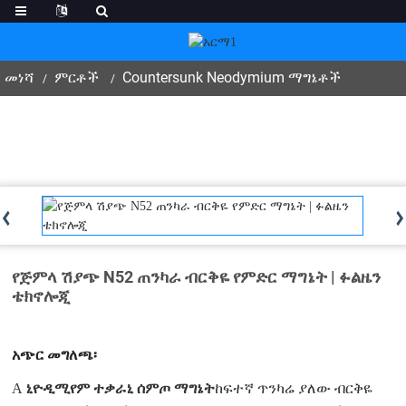
መነሻ
ምርቶች
Countersunk Neodymium ማግኔቶች
የጅምላ ሽያጭ N52 ጠንካራ ብርቅዬ የምድር ማግኔት | ፉልዜን
ቴክኖሎጂ
አጭር መግለጫ፡
A
ኒዮዲሚየም ተቃራኒ ሰምጦ ማግኔት
ከፍተኛ ጥንካሬ ያለው ብርቅዬ