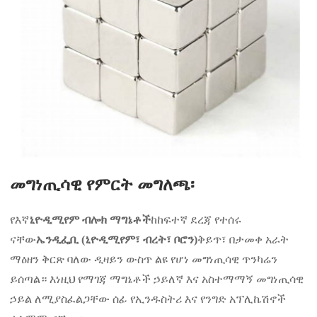
መግነጢሳዊ የምርት መግለጫ፡
የእኛ
ኒዮዲሚየም ብሎክ ማግኔቶች
ከከፍተኛ ደረጃ የተሰሩ
ናቸው
ኤንዲፌቢ (ኒዮዲሚየም፣ ብረት፣ ቦሮን)
ቅይጥ፣ በታመቀ አራት
ማዕዘን ቅርጽ ባለው ዲዛይን ውስጥ ልዩ የሆነ መግነጢሳዊ ጥንካሬን
ይሰጣል። እነዚህ የማገጃ ማግኔቶች ኃይለኛ እና አስተማማኝ መግነጢሳዊ
ኃይል ለሚያስፈልጋቸው ሰፊ የኢንዱስትሪ እና የንግድ አፕሊኬሽኖች