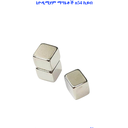
ኒዮዲሚየም ማግኔቶች n54 ኪዩብ