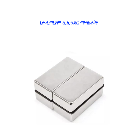
ኒዮዲሚየም ሲሊንደር ማግኔቶች