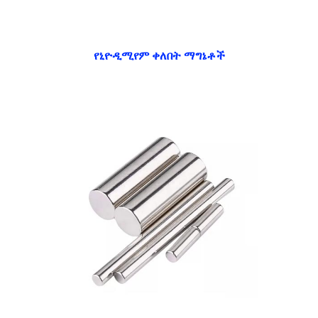
የኒዮዲሚየም ቀለበት ማግኔቶች