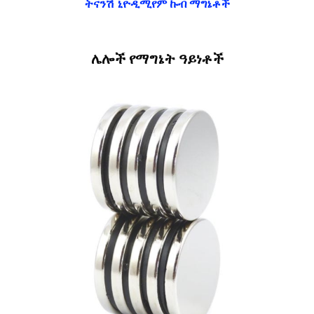
ትናንሽ ኒዮዲሚየም ኩብ ማግኔቶች
ሌሎች የማግኔት ዓይነቶች