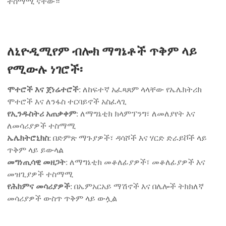
ተስማሚ ናቸው።
ለኒዮዲሚየም ብሎክ ማግኔቶች ጥቅም ላይ
የሚውሉ ነገሮች፡
ሞተሮች እና ጀነሬተሮች
: ለከፍተኛ አፈጻጸም ላላቸው የኤሌክትሪክ
ሞተሮች እና ለንፋስ ተርባይኖች አስፈላጊ
የኢንዱስትሪ አጠቃቀም
: ለማግኔቲክ ክላምፕንግ፣ ለመለያየት እና
ለመሳሪያዎች ተስማሚ
ኤሌክትሮኒክስ
: በድምጽ ማጉያዎች፣ ዳሳሾች እና ሃርድ ድራይቮች ላይ
ጥቅም ላይ ይውላል
መግነጢሳዊ መዘጋት
: ለማግኔቲክ መቆለፊያዎች፣ መቆለፊያዎች እና
መዝጊያዎች ተስማሚ
የሕክምና መሳሪያዎች
: በኤምአርአይ ማሽኖች እና በሌሎች ትክክለኛ
መሳሪያዎች ውስጥ ጥቅም ላይ ውሏል