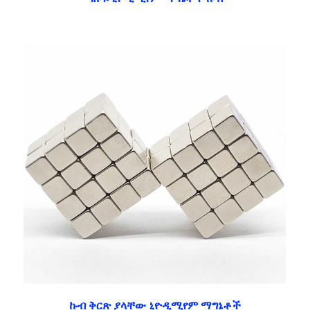
ኩብ ቅርጽ ያላቸው ኒዮዲሚየም ማግኔቶች