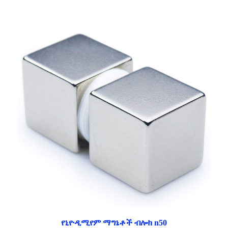
የኒዮዲሚየም ማግኔቶች ብሎክ n50