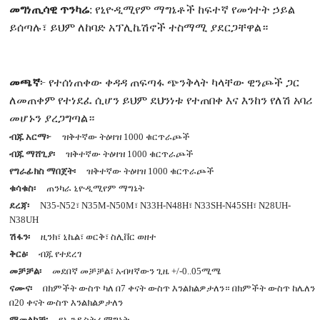
መግነጢሳዊ ጥንካሬ
: የኒዮዲሚየም ማግኔቶች ከፍተኛ የመጎተት ኃይል
ይሰጣሉ፣ ይህም ለከባድ አፕሊኬሽኖች ተስማሚ ያደርጋቸዋል።
መጫኛ
፦ የተሰነጠቀው ቀዳዳ ጠፍጣፋ ጭንቅላት ካላቸው ዊንጮች ጋር
ለመጠቀም የተነደፈ ሲሆን ይህም ደህንነቱ የተጠበቀ እና እንከን የለሽ አባሪ
መሆኑን ያረጋግጣል።
ብጁ አርማ፦
ዝቅተኛው ትዕዛዝ 1000 ቁርጥራጮች
ብጁ ማሸጊያ፡
ዝቅተኛው ትዕዛዝ 1000 ቁርጥራጮች
የግራፊክስ ማበጀት፡
ዝቅተኛው ትዕዛዝ 1000 ቁርጥራጮች
ቁሳቁስ፡
ጠንካራ ኒዮዲሚየም ማግኔት
ደረጃ፡
N35-N52፣ N35M-N50M፣ N33H-N48H፣ N33SH-N45SH፣ N28UH-
N38UH
ሽፋን፡
ዚንክ፣ ኒኬል፣ ወርቅ፣ ስሊቨር ወዘተ
ቅርፅ፡
ብጁ የተደረገ
መቻቻል፡
መደበኛ መቻቻል፣ አብዛኛውን ጊዜ +/-0..05ሚሜ
ናሙና፡
በክምችት ውስጥ ካለ በ7 ቀናት ውስጥ እንልክልዎታለን። በክምችት ውስጥ ከሌለን
በ20 ቀናት ውስጥ እንልክልዎታለን
ማመልከቻ፡
የኢንዱስትሪ ማግኔት