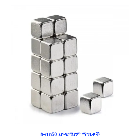
ኩብ n50 ኒዮዲሚየም ማግኔቶች