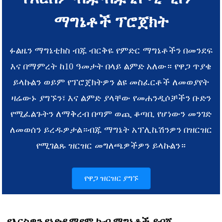
ማግኔቶች ፕሮጀክት
ፉልዜን ማግኔቲክስ ብጁ ብርቅዬ የምድር ማግኔቶችን በመንደፍ
እና በማምረት ከ10 ዓመታት በላይ ልምድ አለው። የዋጋ ጥያቄ
ይላኩልን ወይም የፕሮጀክትዎን ልዩ መስፈርቶች ለመወያየት
ዛሬውኑ ያግኙን፣ እና ልምድ ያላቸው የመሐንዲሶቻችን ቡድን
የሚፈልጉትን ለማቅረብ በጣም ወጪ ቆጣቢ የሆነውን መንገድ
ለመወሰን ይረዱዎታል።
ብጁ ማግኔት አፕሊኬሽንዎን በዝርዝር
የሚገልጹ ዝርዝር መግለጫዎችዎን ይላኩልን።
የዋጋ ዝርዝር ያግኙ
የእርስዎን የኒዮዲሚየም ኩብ ማግኔቶች ያብጁ