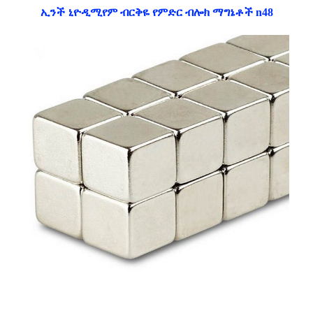
ኢንች ኒዮዲሚየም ብርቅዬ የምድር ብሎክ ማግኔቶች n48