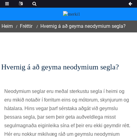
Heim
Fréttir
Hvernig á að geyma neodymium segla?
Hvernig á að geyma neodymium segla?
Neodymium seglar eru meðal sterkustu segla í heimi og
eru mikið notaðir í forritum eins og mótorum, skynjurum og
hátalara. Hins vegar þarf sérstaka aðgát við geymslu
þessara segla, þar sem þeir geta auðveldlega misst
segulmagnaða eiginleika sína ef þeir eru ekki geymdir rétt.
Hér eru nokkur mikilvæg ráð um geymslu neodymium