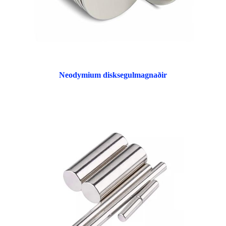
Neodymium disksegulmagnaðir