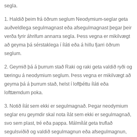
segla.
1. Haldið þeim frá öðrum seglum Neodymium-seglar geta
auðveldlega segulmagnast eða afsegulmagnast þegar þeir
verða fyrir áhrifum annarra segla. Þess vegna er mikilvægt
að geyma þá sérstaklega í íláti eða á hillu fjarri öðrum
seglum.
2. Geymið þá á þurrum stað Raki og raki geta valdið ryði og
tæringu á neodymium seglum. Þess vegna er mikilvægt að
geyma þá á þurrum stað, helst í loftþéttu íláti eða
lofttæmdum poka.
3. Notið ílát sem ekki er segulmagnað. Þegar neodymium
seglar eru geymdir skal nota ílát sem ekki er segulmagnað,
svo sem plast, tré eða pappa. Málmílát geta truflað
segulsviðið og valdið segulmagnun eða afsegulmagnun,