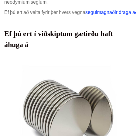
neodymium seglum.
Ef þú ert að velta fyrir þér hvers vegna
segulmagnaðir draga að
Ef þú ert í viðskiptum gætirðu haft
áhuga á