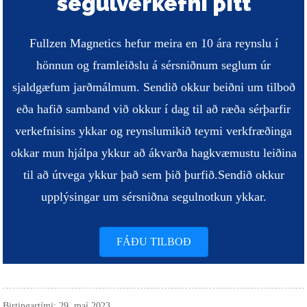
segulverkefni þitt
Fullzen Magnetics hefur meira en 10 ára reynslu í
hönnun og framleiðslu á sérsniðnum seglum úr
sjaldgæfum jarðmálmum. Sendið okkur beiðni um tilboð
eða hafið samband við okkur í dag til að ræða sérþarfir
verkefnisins ykkar og reynslumikið teymi verkfræðinga
okkar mun hjálpa ykkur að ákvarða hagkvæmustu leiðina
til að útvega ykkur það sem þið þurfið.
Sendið okkur
upplýsingar um sérsniðna segulnotkun ykkar.
FÁÐU TILBOÐ
Birtingartími: 29. maí 2023