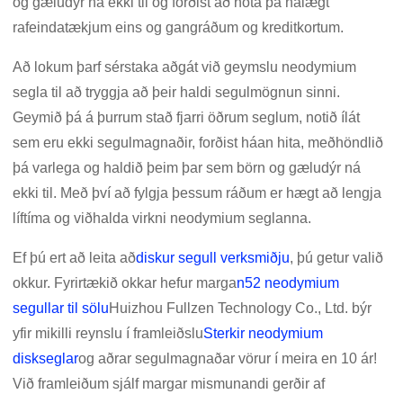
og gæludýr ná ekki til og forðist að nota þá nálægt
rafeindatækjum eins og gangráðum og kreditkortum.
Að lokum þarf sérstaka aðgát við geymslu neodymium
segla til að tryggja að þeir haldi segulmögnun sinni.
Geymið þá á þurrum stað fjarri öðrum seglum, notið ílát
sem eru ekki segulmagnaðir, forðist háan hita, meðhöndlið
þá varlega og haldið þeim þar sem börn og gæludýr ná
ekki til. Með því að fylgja þessum ráðum er hægt að lengja
líftíma og viðhalda virkni neodymium seglanna.
Ef þú ert að leita að
diskur segull verksmiðju
, þú getur valið
okkur. Fyrirtækið okkar hefur marga
n52 neodymium
segullar til sölu
Huizhou Fullzen Technology Co., Ltd. býr
yfir mikilli reynslu í framleiðslu
Sterkir neodymium
diskseglar
og aðrar segulmagnaðar vörur í meira en 10 ár!
Við framleiðum sjálf margar mismunandi gerðir af