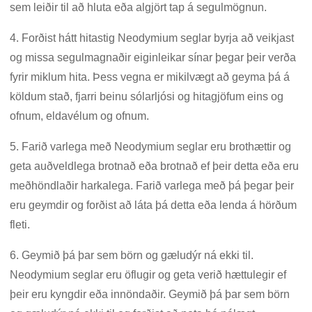
sem leiðir til að hluta eða algjört tap á segulmögnun.
4. Forðist hátt hitastig Neodymium seglar byrja að veikjast
og missa segulmagnaðir eiginleikar sínar þegar þeir verða
fyrir miklum hita. Þess vegna er mikilvægt að geyma þá á
köldum stað, fjarri beinu sólarljósi og hitagjöfum eins og
ofnum, eldavélum og ofnum.
5. Farið varlega með Neodymium seglar eru brothættir og
geta auðveldlega brotnað eða brotnað ef þeir detta eða eru
meðhöndlaðir harkalega. Farið varlega með þá þegar þeir
eru geymdir og forðist að láta þá detta eða lenda á hörðum
fleti.
6. Geymið þá þar sem börn og gæludýr ná ekki til.
Neodymium seglar eru öflugir og geta verið hættulegir ef
þeir eru kyngdir eða innöndaðir. Geymið þá þar sem börn