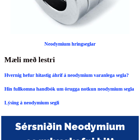
Neodymium hringseglar
Mæli með lestri
Hvernig hefur hitastig áhrif á neodymium varanlega segla?
Hin fullkomna handbók um örugga notkun neodymium segla
Lýsing á neodymium segli
Sérsniðin Neodymium