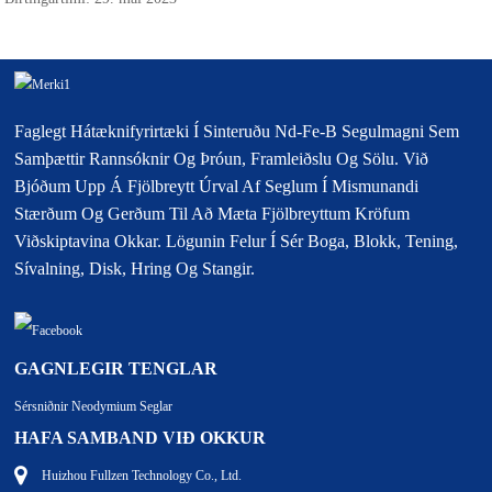
Faglegt Hátæknifyrirtæki Í Sinteruðu Nd-Fe-B Segulmagni Sem
Samþættir Rannsóknir Og Þróun, Framleiðslu Og Sölu. Við
Bjóðum Upp Á Fjölbreytt Úrval Af Seglum Í Mismunandi
Stærðum Og Gerðum Til Að Mæta Fjölbreyttum Kröfum
Viðskiptavina Okkar. Lögunin Felur Í Sér Boga, Blokk, Tening,
Sívalning, Disk, Hring Og Stangir.
GAGNLEGIR TENGLAR
Sérsniðnir Neodymium Seglar
HAFA SAMBAND VIÐ OKKUR
Huizhou Fullzen Technology Co., Ltd.