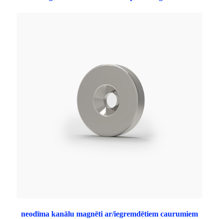
neodīma kanālu magnēti ar/iegremdētiem caurumiem