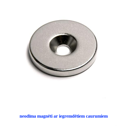
neodīma magnēti ar iegremdētiem caurumiem