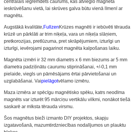
centrālais iegremdēts caurums, kas atvieglo magnēta
ieskrūvēšanu vietā, lai skrūves galva būtu vienā līmenī ar
magnētu.
Augstākā kvalitāte,
Fullzen
Krūzes magnēti ir iebūvēti tērauda
krūzē un pārklāti ar trim niķeļa, vara un niķeļa slāņiem,
pretkorozijas, pretlūzuma, pret skrāpējumiem, izturīgi un
izturīgi, ievērojami pagarinot magnēta kalpošanas laiku.
Magnēta izmēri ir 32 mm diametrs x 6 mm biezums ar 5 mm
diametra padziļinātu caurumu stiprināšanai, +/-0,1 mm
pielaide, viegls un pārnēsājams ērtai pārvietošanai un
uzglabāšanai. Vai
pielāgot
vēlamo izmēru.
Maza izmēra ar spēcīgu magnētisko spēku, katrs neodīma
magnēts var izturēt 95 mārciņu vertikālu vilkmi, nonākot tiešā
saskarē ar mīksta tērauda virsmu.
Šos magnētus bieži izmanto DIY projektos, skapju
izgatavošanā, mazumtirdzniecības nodalījumos un plauktu