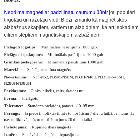
blokos.
Neodīma magnēti ar padziļinātu caurumu 38n
ir ļoti populāri
tirgotāju un ražotāju vidū. Bieži izmanto kā magnētiskos
aizbāžņus skapjiem, vārtiem un aizbīdņiem, kā arī jebkādiem
citiem slēptiem magnētiskajiem aizbāžņiem.
Pielāgots logotips:
Minimālais pasūtījums 1000 gab.
Pielāgots iepakojums:
Minimālais pasūtījums 1000 gab.
Grafikas pielāgošana:
Minimālais pasūtījums 1000 gab.
Materiāls:
Spēcīgs neodīma magnēts
Novērtējums:
N35-N52, N35M-N50M, N33H-N48H, N33SH-N45SH,
N28UH-N38UH
Pārklājums:
Cinks, niķelis, zelts, skaidas utt.
Forma:
Pielāgots
Tolerance:
Standarta pielaides, parasti +/-0..05 mm
Paraugs:
Ja prece ir noliktavā, mēs to nosūtīsim 7 dienu laikā. Ja mums tās
nav noliktavā, mēs to nosūtīsim jums 20 dienu laikā.
Pielietojums:
Rūpnieciskais magnēts
Izmērs:
Piedāvāsim pēc jūsu pieprasījuma