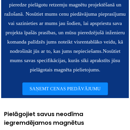
pieredze pielāgotu retzemju magnētu projektēšanā un
ražošanā. Nosūtiet mums cenu piedāvājuma pieprasījumu
vai sazinieties ar mums jau šodien, lai apspriestu sava
projekta īpašās prasības, un mūsu pieredzējušā inženieru
komanda palīdzēs jums noteikt visrentablāko veidu, kā
nodrošināt jūs ar to, kas jums nepieciešams.
Nosūtiet
mums savas specifikācijas, kurās sīki aprakstīts jūsu
pielāgotais magnēta pielietojums.
SAŅEMT CENAS PIEDĀVĀJUMU
Pielāgojiet savus neodīma
iegremdējamos magnētus