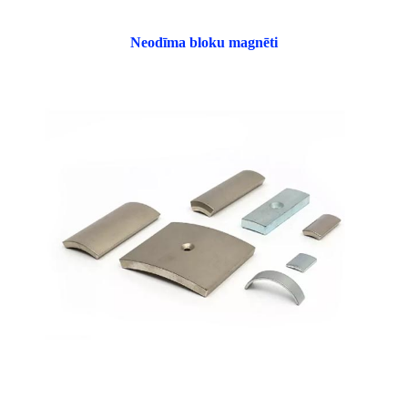
Neodīma bloku magnēti