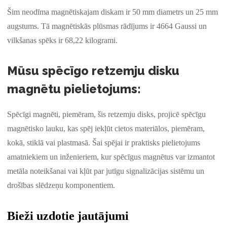
Šim neodīma magnētiskajam diskam ir 50 mm diametrs un 25 mm
augstums. Tā magnētiskās plūsmas rādījums ir 4664 Gaussi un
vilkšanas spēks ir 68,22 kilogrami.
Mūsu spēcīgo retzemju disku
magnētu pielietojums:
Spēcīgi magnēti, piemēram, šis retzemju disks, projicē spēcīgu
magnētisko lauku, kas spēj iekļūt cietos materiālos, piemēram,
kokā, stiklā vai plastmasā. Šai spējai ir praktisks pielietojums
amatniekiem un inženieriem, kur spēcīgus magnētus var izmantot
metāla noteikšanai vai kļūt par jutīgu signalizācijas sistēmu un
drošības slēdzeņu komponentiem.
Bieži uzdotie jautājumi