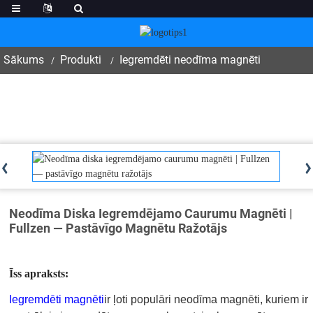
Sākums
Produkti
Iegremdēti neodīma magnēti
Neodīma Diska Iegremdējamo Caurumu Magnēti |
Fullzen — Pastāvīgo Magnētu Ražotājs
Īss apraksts:
Iegremdēti magnēti
ir ļoti populāri neodīma magnēti, kuriem ir