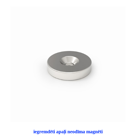
iegremdēti apaļi neodīma magnēti