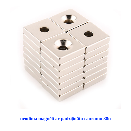
neodīma magnēti ar padziļinātu caurumu 38n