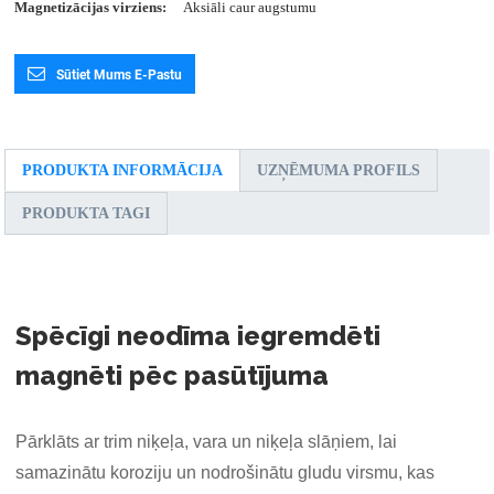
Magnetizācijas virziens:
Aksiāli caur augstumu
Sūtiet Mums E-Pastu
PRODUKTA INFORMĀCIJA
UZŅĒMUMA PROFILS
PRODUKTA TAGI
Spēcīgi neodīma iegremdēti
magnēti pēc pasūtījuma
Pārklāts ar trim niķeļa, vara un niķeļa slāņiem, lai
samazinātu koroziju un nodrošinātu gludu virsmu, kas