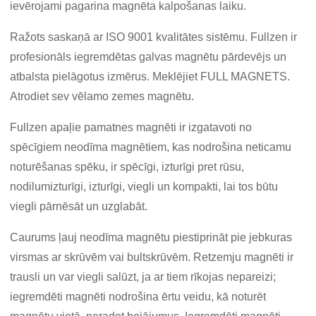
ievērojami pagarina magnēta kalpošanas laiku.
Ražots saskaņā ar ISO 9001 kvalitātes sistēmu. Fullzen ir
profesionāls iegremdētas galvas magnētu pārdevējs un
atbalsta pielāgotus izmērus. Meklējiet FULL MAGNETS.
Atrodiet sev vēlamo zemes magnētu.
Fullzen apaļie pamatnes magnēti ir izgatavoti no
spēcīgiem neodīma magnētiem, kas nodrošina neticamu
noturēšanas spēku, ir spēcīgi, izturīgi pret rūsu,
nodilumizturīgi, izturīgi, viegli un kompakti, lai tos būtu
viegli pārnēsāt un uzglabāt.
Caurums ļauj neodīma magnētu piestiprināt pie jebkuras
virsmas ar skrūvēm vai bultskrūvēm. Retzemju magnēti ir
trausli un var viegli salūzt, ja ar tiem rīkojas nepareizi;
iegremdēti magnēti nodrošina ērtu veidu, kā noturēt