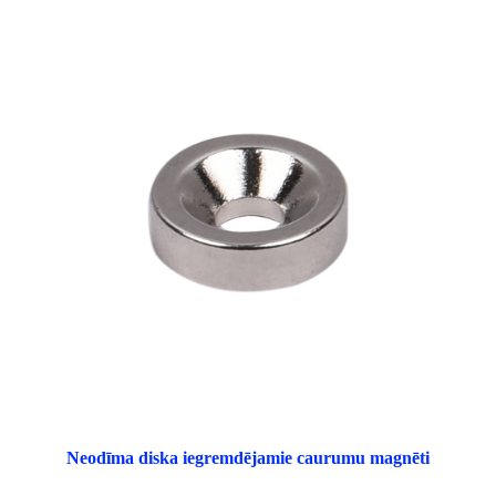
Neodīma diska iegremdējamie caurumu magnēti