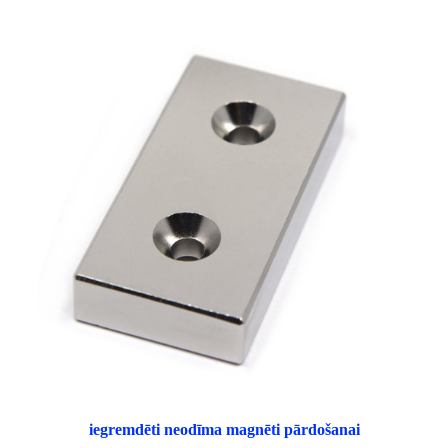
iegremdēti neodīma magnēti pārdošanai