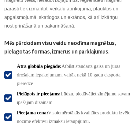
magnētu vietā, neradot bojājumus. Iegremdēti magnēti
parasti tiek izmantoti veikalu aprīkojumā, plauktos un
apgaismojumā, skatlogos un ekrānos, kā arī izkārtņu
nostiprināšanā un pakarināšanā.
Mēs pārdodam visu veidu neodīma magnētus,
pielāgotas formas, izmērus un pārklājumus.
Ātra globāla piegāde:
Atbilst standarta gaisa un jūras
drošajam iepakojumam, vairāk nekā 10 gadu eksporta
pieredze
Pielāgots ir pieejams:
Lūdzu, piedāvājiet zīmējumu savam
īpašajam dizainam
Pieejama cena:
Vispiemērotākās kvalitātes produktu izvēle
nozīmē efektīvu izmaksu ietaupījumu.