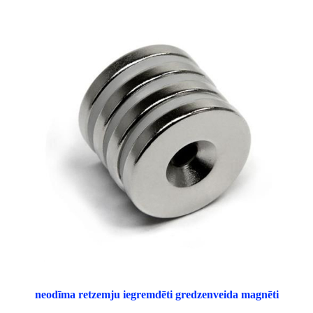
neodīma retzemju iegremdēti gredzenveida magnēti