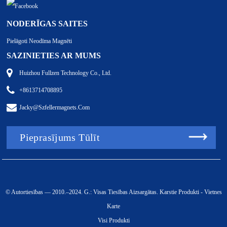
NODERĪGAS SAITES
Pielāgoti Neodīma Magnēti
SAZINIETIES AR MUMS
Huizhou Fullzen Technology Co., Ltd.
+8613714708895
Jacky@szfellermagnets.com
Pieprasījums Tūlīt
© Autortiesības — 2010.–2024. G.: Visas Tiesības Aizsargātas.
Karstie Produkti
-
Vietnes
Karte
Visi Produkti