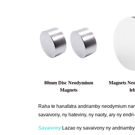
80mm Disc Neodymium
Magnets Ne
Magnets
le
Raha te hanafatra andriamby neodymium nam
savaivony, ny hateviny, ny naoty, ary ny endri
Savaivony:
Lazao ny savaivony ny andriamby