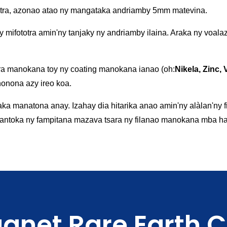
atra, azonao atao ny mangataka andriamby 5mm matevina.
y mifototra amin'ny tanjaky ny andriamby ilaina. Araka ny voala
ra manokana toy ny coating manokana ianao (oh:
Nikela, Zinc,
onona azy ireo koa.
aka manatona anay. Izahay dia hitarika anao amin'ny alàlan'ny
zo antoka ny fampitana mazava tsara ny filanao manokana mba 
agnet Rare Earth 