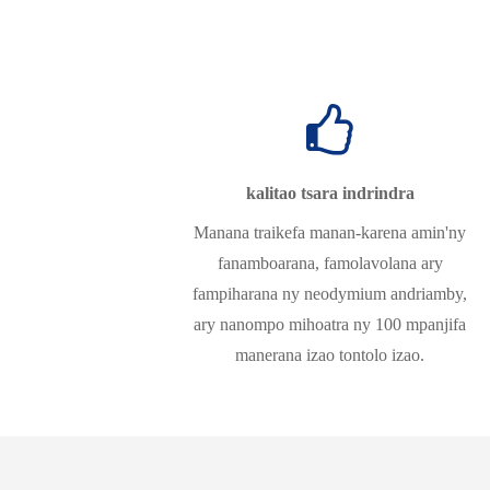
kalitao tsara indrindra
Manana traikefa manan-karena amin'ny
fanamboarana, famolavolana ary
fampiharana ny neodymium andriamby,
ary nanompo mihoatra ny 100 mpanjifa
manerana izao tontolo izao.