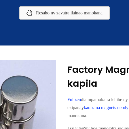
Resaho ny zavatra ilainao manokana
Factory Mag
kapila
Fullzen
dia mpamokatra lehibe ny
ekipanay
karazana magnets neody
manokana.
Tsy vitan'ny hoe manolotra vidiny