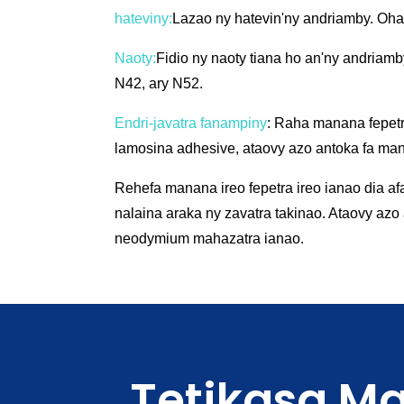
hateviny:
Lazao ny hatevin'ny andriamby. Oh
Naoty:
Fidio ny naoty tiana ho an'ny andriamb
N42, ary N52.
Endri-javatra fanampiny
: Raha manana fepet
lamosina adhesive, ataovy azo antoka fa man
Rehefa manana ireo fepetra ireo ianao dia af
nalaina araka ny zavatra takinao. Ataovy a
neodymium mahazatra ianao.
Tetikasa M