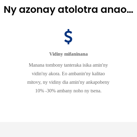
Ny azonay atolotra anao…
Vidiny mifaninana
Manana tombony tanteraka isika amin'ny
vidin'ny akora. Eo ambanin'ny kalitao
mitovy, ny vidiny dia amin'ny ankapobeny
10% -30% ambany noho ny tsena.