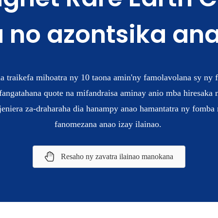
 no azontsika a
a traikefa mihoatra ny 10 taona amin'ny famolavolana sy ny 
y fangatahana quote na mifandraisa aminay anio mba hiresaka
injeniera za-draharaha dia hanampy anao hamantatra ny fomb
fanomezana anao izay ilainao.
Resaho ny zavatra ilainao manokana