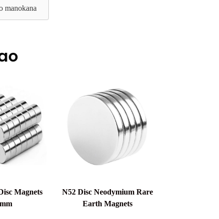
nao manokana
ao
isc Magnets
N52 Disc Neodymium Rare
 mm
Earth Magnets