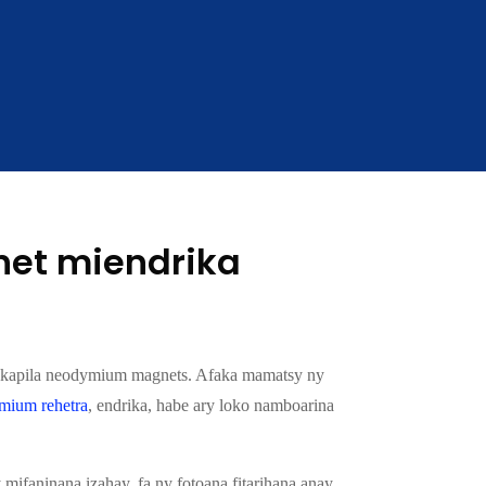
net miendrika
 kapila neodymium magnets. Afaka mamatsy ny
mium rehetra
, endrika, habe ary loko namboarina
 mifaninana izahay, fa ny fotoana fitarihana anay