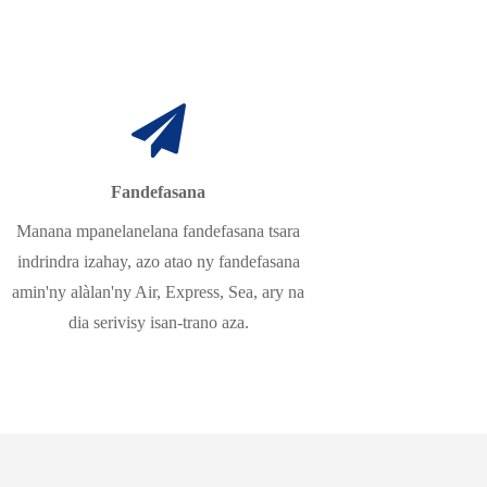
Fandefasana
Manana mpanelanelana fandefasana tsara
indrindra izahay, azo atao ny fandefasana
amin'ny alàlan'ny Air, Express, Sea, ary na
dia serivisy isan-trano aza.