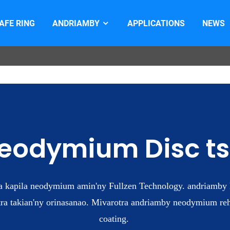
AFE RING
ANDRIAMBY
APPLICATIONS
NEWS
eodymium Disc tsa
a kapila neodymium amin'ny Fullzen Technology. andriamb
tra takian'ny orinasanao. Mivarotra andriamby neodymium rehe
coating.