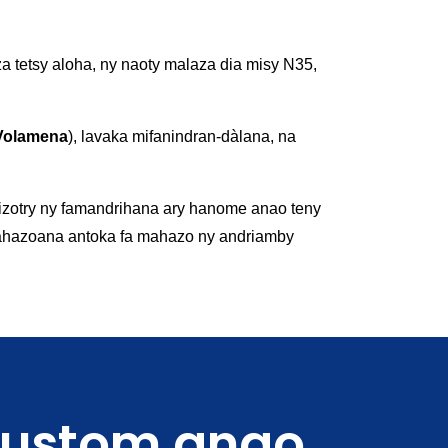
za tetsy aloha, ny naoty malaza dia misy N35,
 Volamena
), lavaka mifanindran-dàlana, na
 fizotry ny famandrihana ary hanome anao teny
hahazoana antoka fa mahazo ny andriamby
Custom anao