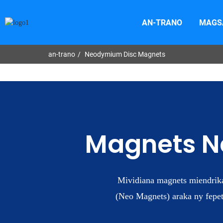
AN-TRANO
MAGS
an-trano
Neodymium Disc Magnets
Magnets N
Mividiana magnets miendrik
(
Neo Magnets
) araka ny fepe