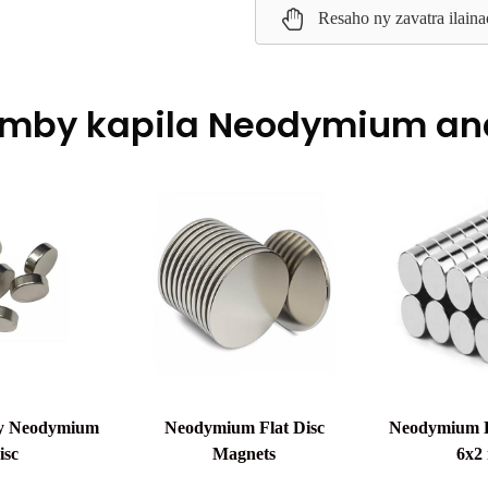
Resaho ny zavatra ilai
amby kapila Neodymium an
ly Neodymium
Neodymium Flat Disc
Neodymium D
isc
Magnets
6x2