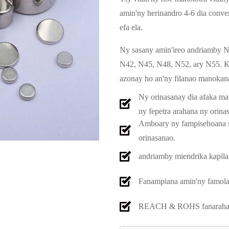
amin'ny herinandro 4-6 dia conve
efa ela.
Ny sasany amin'ireo andriamby 
N42, N45, N48, N52, ary N55. Ki
azonay ho an'ny filanao manokan
Ny orinasanay dia afaka m
ny fepetra arahana ny orinas
Amboary ny fampisehoana sy
orinasanao.
andriamby miendrika kapil
Fanampiana amin'ny famola
REACH & ROHS fanarahan