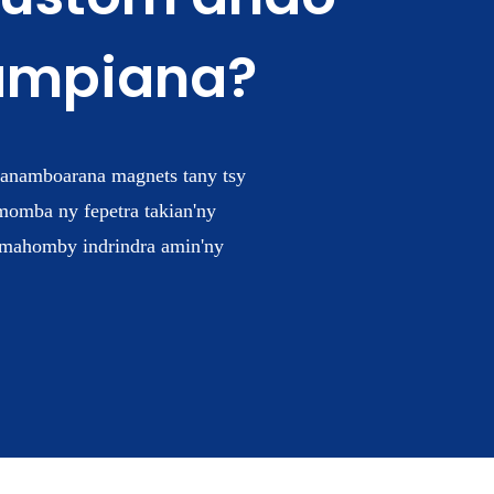
nampiana?
fanamboarana magnets tany tsy
 momba ny fepetra takian'ny
a mahomby indrindra amin'ny