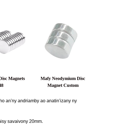
isc Magnets
Mafy Neodymium Disc
48
Magnet Custom
 an'ny andriamby ao anatin'izany ny
misy savaivony 20mm.