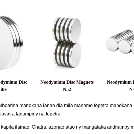
odymium Disc
Neodymium Disc Magnets
Neodymium D
hibe
N52
N
boarina manokana ianao dia mila manome fepetra manokana ho
-javatra fanampiny na fepetra.
 kapila ilainao. Ohatra, azonao atao ny mangataka andriamby 