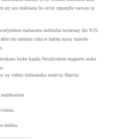
nt ary azo itokisana ho an'ny mpanjifa vaovao sy
Neodymium mahazatra indrindra nomenay dia N35,
tiho eto ambany raha te hahita naoty marobe
a.
amokatra faobe kapila Neodymium magneto araka
a.
 ny vidiny mifanaraka amin'ny filan'ny
a namboarina
volana.
-dalàna.