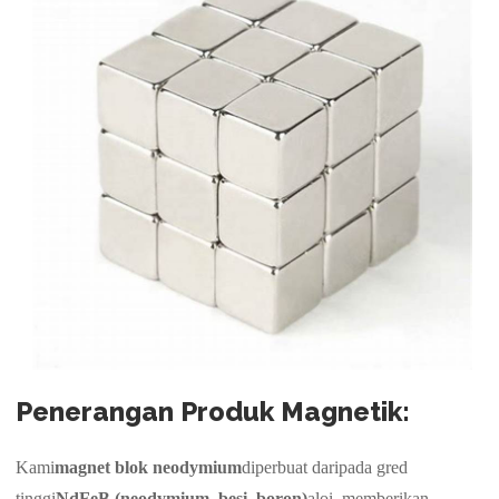
Penerangan Produk Magnetik:
Kami
magnet blok neodymium
diperbuat daripada gred
tinggi
NdFeB (neodymium, besi, boron)
aloi, memberikan