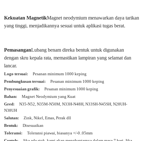
Kekuatan Magnetik
Magnet neodymium menawarkan daya tarikan
yang tinggi, menjadikannya sesuai untuk aplikasi tugas berat.
Pemasangan
Lubang benam direka bentuk untuk digunakan
dengan skru kepala rata, memastikan lampiran yang selamat dan
lancar.
Logo tersuai:
Pesanan minimum 1000 keping
Pembungkusan tersuai:
Pesanan minimum 1000 keping
Penyesuaian grafik:
Pesanan minimum 1000 keping
Bahan:
Magnet Neodymium yang Kuat
Gred:
N35-N52, N35M-N50M, N33H-N48H, N33SH-N45SH, N28UH-
N38UH
Salutan:
Zink, Nikel, Emas, Perak dll
Bentuk:
Disesuaikan
Toleransi:
Toleransi piawai, biasanya +/-0..05mm
Contoh:
Jika ada stok, kami akan menghantarnya dalam masa 7 hari. Jika