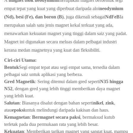
A
magnet blok neodymium
merupakan magnet berbentuk segi
empat tepat yang kuat yang diperbuat daripada aloi
neodymium
(Nd), besi (Fe), dan boron (B)
, juga dikenali sebagai
NdFeB
Ia
merupakan salah satu jenis magnet kekal terkuat yang ada,
menawarkan kekuatan magnet yang tinggi dalam saiz yang padat.
Magnet ini digunakan secara meluas dalam pelbagai industri
kerana medan magnetnya yang kuat dan fleksibiliti.
Ciri-ciri Utama
:
Bentuk
Segi empat tepat atau segi empat sama, tersedia dalam
pelbagai saiz untuk aplikasi yang berbeza.
Gred Magnetik
: Sering ditemui dalam gred seperti
N35 hingga
N52
, dengan gred yang lebih tinggi memberikan daya magnet
yang lebih kuat.
Salutan
: Biasanya disalut dengan bahan seperti
nikel
,
zink
,
atau
epoksi
untuk melindungi daripada kakisan dan haus.
Kemagnetan
:
Bermagnet secara paksi
, bermaksud kutub
terletak pada dua permukaan rata yang lebih besar.
Kekuatan
: Memberikan tarikan magnet yang sangat kuat, mampu