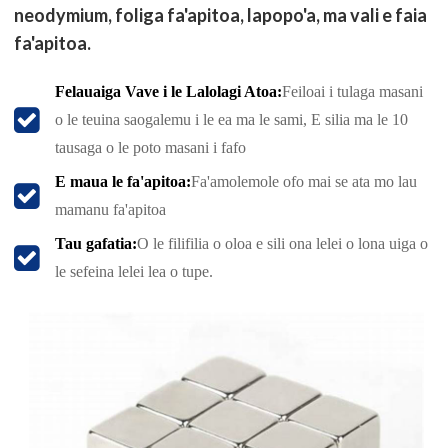
neodymium, foliga fa'apitoa, lapopo'a, ma vali e faia
fa'apitoa.
Felauaiga Vave i le Lalolagi Atoa:
Feiloai i tulaga masani
o le teuina saogalemu i le ea ma le sami, E silia ma le 10
tausaga o le poto masani i fafo
E maua le fa'apitoa:
Fa'amolemole ofo mai se ata mo lau
mamanu fa'apitoa
Tau gafatia:
O le filifilia o oloa e sili ona lelei o lona uiga o
le sefeina lelei lea o tupe.