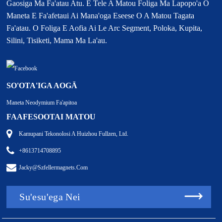
Gaosiga Ma Fa'atau Atu. E Tele A Matou Foliga Ma Lapopo'a O
Maneta E Fa'afetaui Ai Mana'oga Eseese O A Matou Tagata
Fa'atau. O Foliga E Aofia Ai Le Arc Segment, Poloka, Kupita,
Silini, Tisiketi, Mama Ma La'au.
SO'OTA'IGA AOGĀ
Maneta Neodymium Fa'apitoa
FAAFESOOTAI MATOU
Kamupani Tekonolosi A Huizhou Fullzen, Ltd.
+8613714708895
Jacky@szfellermagnets.com
Su'esu'ega Nei