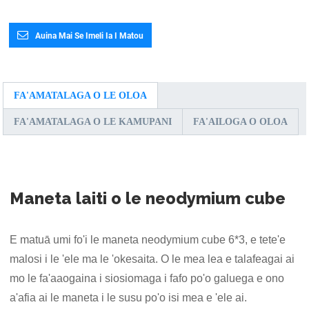
Auina Mai Se Imeli Ia I Matou
FA'AMATALAGA O LE OLOA
FA'AMATALAGA O LE KAMUPANI
FA'AILOGA O OLOA
Maneta laiti o le neodymium cube
E matuā umi fo'i le maneta neodymium cube 6*3, e tete'e
malosi i le 'ele ma le 'okesaita. O le mea lea e talafeagai ai
mo le fa'aaogaina i siosiomaga i fafo po'o galuega e ono
a'afia ai le maneta i le susu po'o isi mea e 'ele ai.