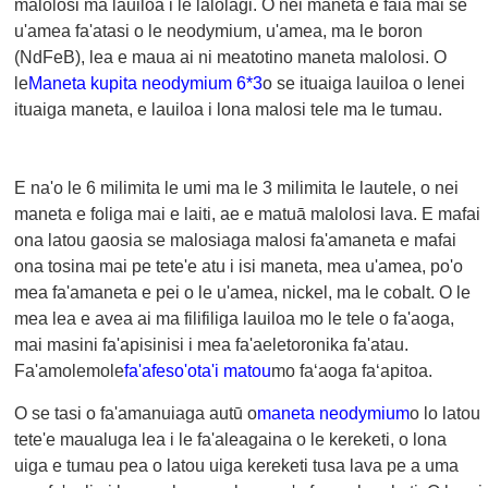
malolosi ma lauiloa i le lalolagi. O nei maneta e faia mai se
u'amea fa'atasi o le neodymium, u'amea, ma le boron
(NdFeB), lea e maua ai ni meatotino maneta malolosi. O
le
Maneta kupita neodymium 6*3
o se ituaiga lauiloa o lenei
ituaiga maneta, e lauiloa i lona malosi tele ma le tumau.
E na'o le 6 milimita le umi ma le 3 milimita le lautele, o nei
maneta e foliga mai e laiti, ae e matuā malolosi lava. E mafai
ona latou gaosia se malosiaga malosi fa'amaneta e mafai
ona tosina mai pe tete'e atu i isi maneta, mea u'amea, po'o
mea fa'amaneta e pei o le u'amea, nickel, ma le cobalt. O le
mea lea e avea ai ma filifiliga lauiloa mo le tele o fa'aoga,
mai masini fa'apisinisi i mea fa'aeletoronika fa'atau.
Fa'amolemole
fa'afeso'ota'i matou
mo faʻaoga faʻapitoa.
O se tasi o fa'amanuiaga autū o
maneta neodymium
o lo latou
tete'e maualuga lea i le fa'aleagaina o le kereketi, o lona
uiga e tumau pea o latou uiga kereketi tusa lava pe a uma