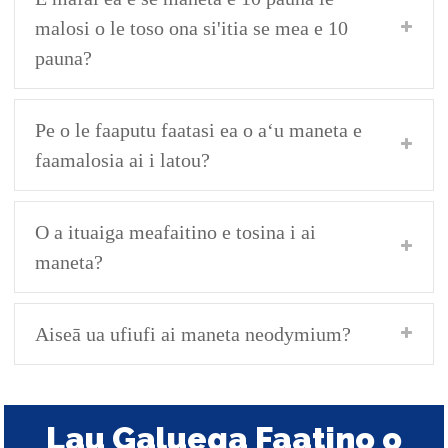
malosi o le toso ona si'itia se mea e 10
pauna?
Pe o le faaputu faatasi ea o aʻu maneta e
faamalosia ai i latou?
O a ituaiga meafaitino e tosina i ai
maneta?
Aiseā ua ufiufi ai maneta neodymium?
Lau Galuega Faatino o