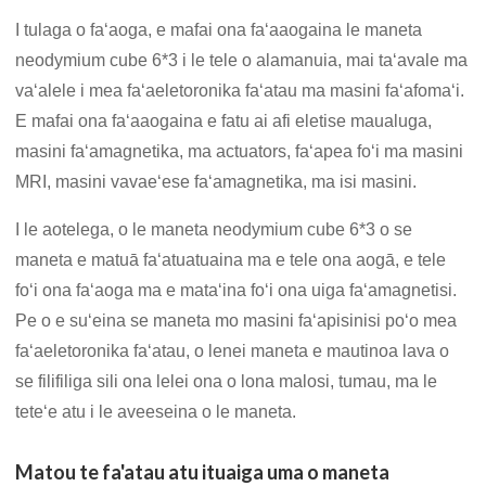
I tulaga o faʻaoga, e mafai ona faʻaaogaina le maneta
neodymium cube 6*3 i le tele o alamanuia, mai taʻavale ma
vaʻalele i mea faʻaeletoronika faʻatau ma masini faʻafomaʻi.
E mafai ona faʻaaogaina e fatu ai afi eletise maualuga,
masini faʻamagnetika, ma actuators, faʻapea foʻi ma masini
MRI, masini vavaeʻese faʻamagnetika, ma isi masini.
I le aotelega, o le maneta neodymium cube 6*3 o se
maneta e matuā faʻatuatuaina ma e tele ona aogā, e tele
foʻi ona faʻaoga ma e mataʻina foʻi ona uiga faʻamagnetisi.
Pe o e suʻeina se maneta mo masini faʻapisinisi poʻo mea
faʻaeletoronika faʻatau, o lenei maneta e mautinoa lava o
se filifiliga sili ona lelei ona o lona malosi, tumau, ma le
teteʻe atu i le aveeseina o le maneta.
Matou te fa'atau atu ituaiga uma o maneta