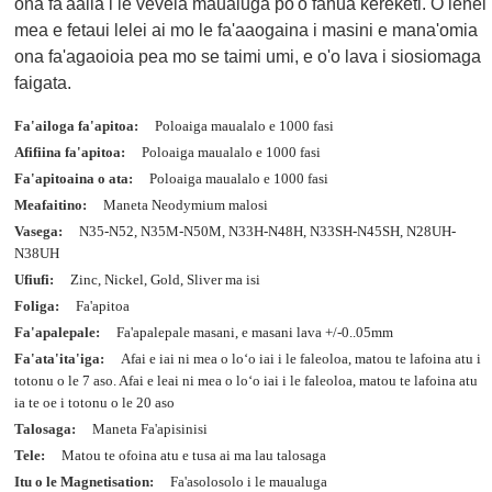
ona fa'aalia i le vevela maualuga po'o fanua kereketi. O lenei
mea e fetaui lelei ai mo le fa'aaogaina i masini e mana'omia
ona fa'agaoioia pea mo se taimi umi, e o'o lava i siosiomaga
faigata.
Fa'ailoga fa'apitoa:
Poloaiga maualalo e 1000 fasi
Afifiina fa'apitoa:
Poloaiga maualalo e 1000 fasi
Fa'apitoaina o ata:
Poloaiga maualalo e 1000 fasi
Meafaitino:
Maneta Neodymium malosi
Vasega:
N35-N52, N35M-N50M, N33H-N48H, N33SH-N45SH, N28UH-
N38UH
Ufiufi:
Zinc, Nickel, Gold, Sliver ma isi
Foliga:
Fa'apitoa
Fa'apalepale:
Fa'apalepale masani, e masani lava +/-0..05mm
Fa'ata'ita'iga:
Afai e iai ni mea o loʻo iai i le faleoloa, matou te lafoina atu i
totonu o le 7 aso. Afai e leai ni mea o loʻo iai i le faleoloa, matou te lafoina atu
ia te oe i totonu o le 20 aso
Talosaga:
Maneta Fa'apisinisi
Tele:
Matou te ofoina atu e tusa ai ma lau talosaga
Itu o le Magnetisation:
Fa'asolosolo i le maualuga