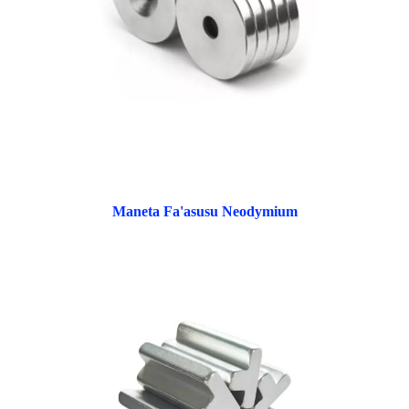
Maneta Fa'asusu Neodymium