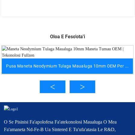
Oloa E Feso'ota'i
Pusa Maneta Neodymium Tulaga Maualuga 10mm OEM Per ...
O Se Pisinisi Fa'apolofesa Fa'atekonolosi Maualuga O Mea
Fa'amaneta Nd-Fe-B Ua Sintered E Tu'ufa'atasia Le R&D,