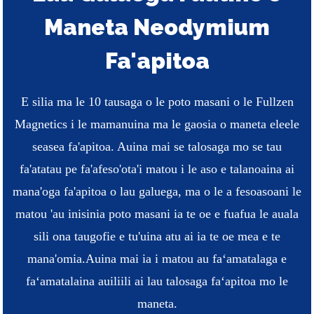
Maneta Neodymium
Fa'apitoa
E silia ma le 10 tausaga o le poto masani o le Fullzen
Magnetics i le mamanuina ma le gaosia o maneta eleele
seasea fa'apitoa. Auina mai se talosaga mo se tau
fa'atatau pe fa'afeso'ota'i matou i le aso e talanoaina ai
mana'oga fa'apitoa o lau galuega, ma o le a fesoasoani le
matou 'au inisinia poto masani ia te oe e fuafua le auala
sili ona taugofie e tu'uina atu ai ia te oe mea e te
mana'omia.
Auina mai ia i matou au faʻamatalaga e
faʻamatalaina auiliili ai lau talosaga faʻapitoa mo le
maneta.