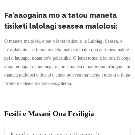
Fa'aaogaina mo a tatou maneta
tisiketi lalolagi seasea malolosi:
O maneta malolosi, e pei o lenei tisiketi o le Lalolagi Seāseā, e
fa'asalalauina se fanua maneta malosi e mafai ona ati i mea malo e
pei o laupapa, tioata po'o palasitika. O lenei tomai e iai ona fa'aoga
aoga mo tagata faigaluega ma inisinia lea e mafai ona fa'aogaina ai
maneta malolosi e iloa ai u'amea pe avea ma vaega i totonu o faiga
fa'ailo maaleale ma loka saogalemu.
Fesili e Masani Ona Fesiligia
E mafai ea e se maneta e 10 pauna le