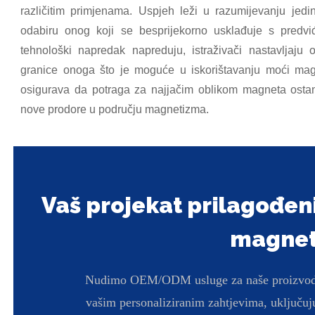
različitim primjenama. Uspjeh leži u razumijevanju jed
odabiru onog koji se besprijekorno usklađuje s predv
tehnološki napredak napreduju, istraživači nastavljaju o
granice onoga što je moguće u iskorištavanju moći mag
osigurava da potraga za najjačim oblikom magneta ostan
nove prodore u području magnetizma.
Vaš projekat prilagođe
magne
Nudimo OEM/ODM usluge za naše proizvode.
vašim personaliziranim zahtjevima, uključuju