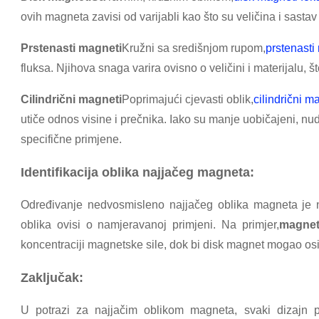
ovih magneta zavisi od varijabli kao što su veličina i sastav
Prstenasti magneti
Kružni sa središnjom rupom,
prstenasti
fluksa. Njihova snaga varira ovisno o veličini i materijalu, št
Cilindrični magneti
Poprimajući cjevasti oblik,
cilindrični m
utiče odnos visine i prečnika. Iako su manje uobičajeni, nu
specifične primjene.
Identifikacija oblika najjačeg magneta:
Određivanje nedvosmisleno najjačeg oblika magneta je n
oblika ovisi o namjeravanoj primjeni. Na primjer,
magnet
koncentraciji magnetske sile, dok bi disk magnet mogao os
Zaključak:
U potrazi za najjačim oblikom magneta, svaki dizajn pr