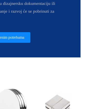
u dizajnersku dokumentaciju ili
anje i razvoj će se pobrinuti za
đenim potrebama