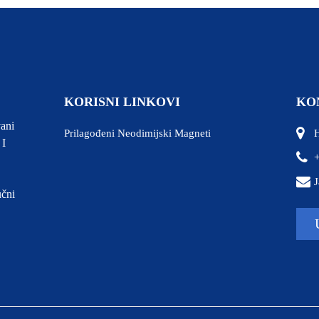
KORISNI LINKOVI
KO
ani
Prilagođeni Neodimijski Magneti
H
 I
J
učni