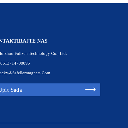
NTAKTIRAJTE NAS
uizhou Fullzen Technology Co., Ltd.
+8613714708895
acky@szfellermagnets.com
Upit Sada