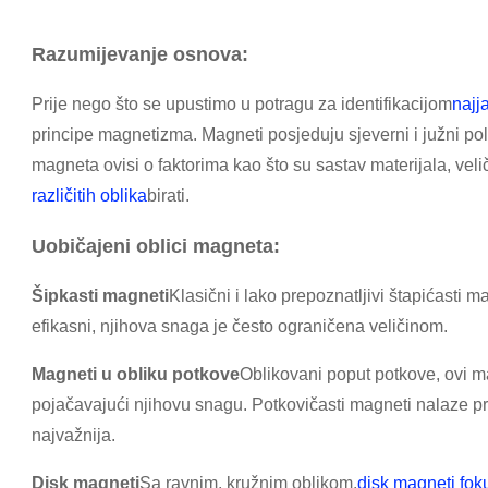
Razumijevanje osnova:
Prije nego što se upustimo u potragu za identifikacijom
najj
principe magnetizma. Magneti posjeduju sjeverni i južni pol
magneta ovisi o faktorima kao što su sastav materijala, vel
različitih oblika
birati.
Uobičajeni oblici magneta:
Šipkasti magneti
Klasični i lako prepoznatljivi štapićasti m
efikasni, njihova snaga je često ograničena veličinom.
Magneti u obliku potkove
Oblikovani poput potkove, ovi m
pojačavajući njihovu snagu. Potkovičasti magneti nalaze p
najvažnija.
Disk magneti
Sa ravnim, kružnim oblikom,
disk magneti fok