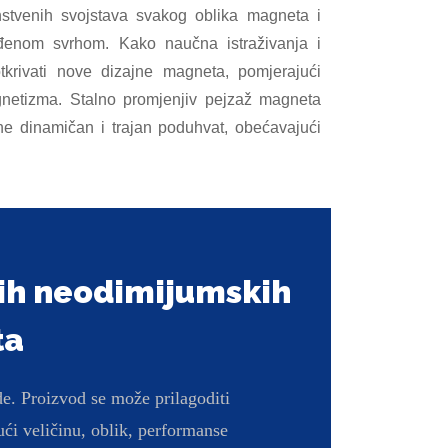
instvenih svojstava svakog oblika magneta i
iđenom svrhom. Kako naučna istraživanja i
tkrivati ​​nove dizajne magneta, pomjerajući
netizma. Stalno promjenjiv pejzaž magneta
e dinamičan i trajan poduhvat, obećavajući
nih neodimijumskih
ta
 Proizvod se može prilagoditi
ći veličinu, oblik, performanse