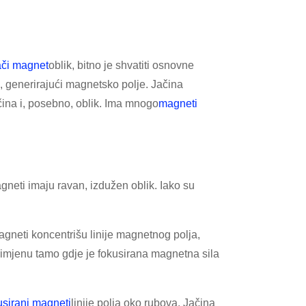
ači magnet
oblik, bitno je shvatiti osnovne
, generirajući magnetsko polje. Jačina
ičina i, posebno, oblik. Ima mnogo
magneti
agneti imaju ravan, izdužen oblik. Iako su
agneti koncentrišu linije magnetnog polja,
rimjenu tamo gdje je fokusirana magnetna sila
usirani magneti
linije polja oko rubova. Jačina