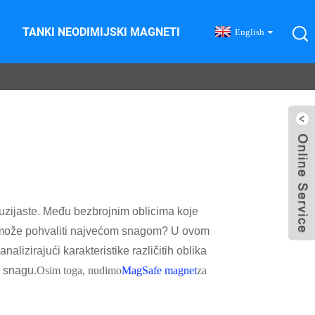
TANKI NEODIMIJSKI MAGNETI
English
entuzijaste. Među bezbrojnim oblicima koje
 se može pohvaliti najvećom snagom? U ovom
alizirajući karakteristike različitih oblika
u snagu.
Osim toga, nudimo
MagSafe magnet
za