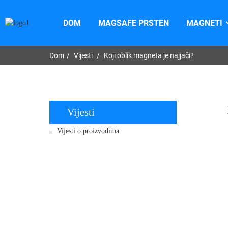
DOM
MAGSAFE PRSTEN
MAGNETI
Dom
Vijesti
Koji oblik magneta je najjači?
Vijesti
Vijesti o proizvodima