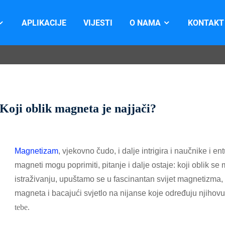
APLIKACIJE
VIJESTI
O NAMA
KONTAKT
Koji oblik magneta je najjači?
Magnetizam
, vjekovno čudo, i dalje intrigira i naučnike i 
magneti mogu poprimiti, pitanje i dalje ostaje: koji oblik
istraživanju, upuštamo se u fascinantan svijet magnetizma, an
magneta i bacajući svjetlo na nijanse koje određuju njihov
tebe.