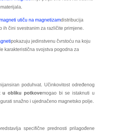
 materijala.
 magneti utiču na magnetizam
distribucija
o ih čini svestranim za različite primjene.
agneti
pokazuju jedinstvenu čvrstoću na koju
de karakteristična svojstva pogodna za
ijansiran poduhvat. Učinkovitost određenog
 u obliku potkove
mogao bi se istaknuti u
igurati snažno i ujednačeno magnetsko polje.
edstavlja specifične prednosti prilagođene