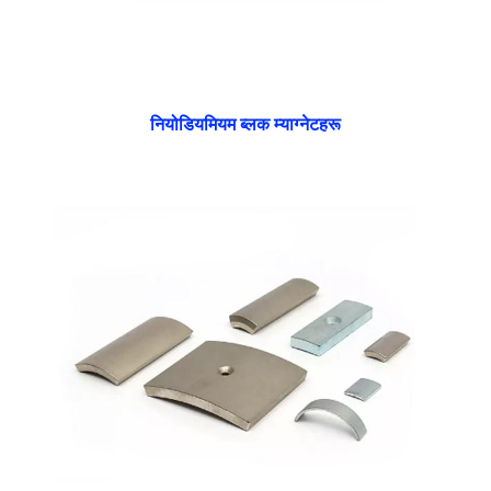
नियोडियमियम ब्लक म्याग्नेटहरू