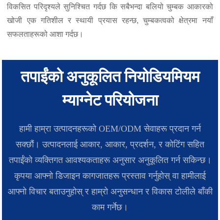
विकसित परिदृश्यले सुनिश्चित गर्दछ कि सबैभन्दा बलियो चुम्बक आकारको
खोजी एक गतिशील र स्थायी प्रयास रहन्छ, चुम्बकत्वको क्षेत्रमा नयाँ
सफलताहरूको आशा गर्दछ।
तपाईंको अनुकूलित नियोडियमियम
म्याग्नेट परियोजना
हामी हाम्रा उत्पादनहरूको OEM/ODM सेवाहरू प्रदान गर्न
सक्छौं। उत्पादनलाई आकार, आकार, प्रदर्शन, र कोटिंग सहित
तपाईंको व्यक्तिगत आवश्यकताहरू अनुसार अनुकूलित गर्न सकिन्छ।
कृपया आफ्नो डिजाइन कागजातहरू प्रस्ताव गर्नुहोस् वा हामीलाई
आफ्नो विचार बताउनुहोस् र हाम्रो अनुसन्धान र विकास टोलीले बाँकी
काम गर्नेछ।