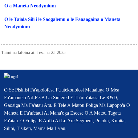
O a Maneta Neodymium
O le Taiala Sili i le Saogalemu o le Faaaogaina o Maneta
Neodymium
Taimi na lafoina ai: Tesema-23-2023
O Se Pisinisi Fa'apolofesa Fa'atekonolosi Maualuga O Mea
Fa'amaneta Nd-Fe-B Ua Sintered E Tu'ufa'atasia Le R&D,
Gaosiga Ma Fa'atau Atu. E Tele A Matou Foliga Ma Lapopo'a O
Maneta E Fa'afetaui Ai Mana'oga Eseese O A Matou Tagata
Fa'atau. O Foliga E Aofia Ai Le Arc Segment, Poloka, Kupita,
Silini, Tisiketi, Mama Ma La'au.