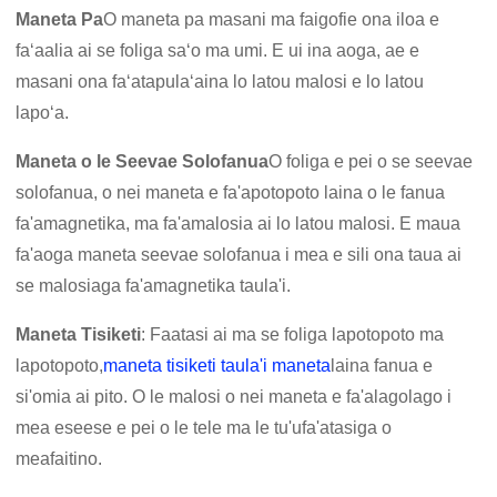
Maneta Pa
O maneta pa masani ma faigofie ona iloa e
faʻaalia ai se foliga saʻo ma umi. E ui ina aoga, ae e
masani ona faʻatapulaʻaina lo latou malosi e lo latou
lapoʻa.
Maneta o le Seevae Solofanua
O foliga e pei o se seevae
solofanua, o nei maneta e fa'apotopoto laina o le fanua
fa'amagnetika, ma fa'amalosia ai lo latou malosi. E maua
fa'aoga maneta seevae solofanua i mea e sili ona taua ai
se malosiaga fa'amagnetika taula'i.
Maneta Tisiketi
: Faatasi ai ma se foliga lapotopoto ma
lapotopoto,
maneta tisiketi taula'i maneta
laina fanua e
si'omia ai pito. O le malosi o nei maneta e fa'alagolago i
mea eseese e pei o le tele ma le tu'ufa'atasiga o
meafaitino.