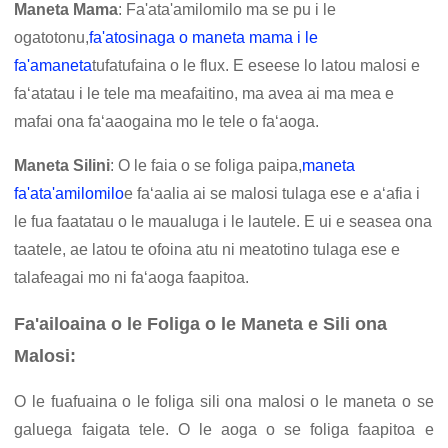
Maneta Mama
: Fa'ata'amilomilo ma se pu i le
ogatotonu,
fa'atosinaga o maneta mama i le
fa'amaneta
tufatufaina o le flux. E eseese lo latou malosi e
faʻatatau i le tele ma meafaitino, ma avea ai ma mea e
mafai ona faʻaaogaina mo le tele o faʻaoga.
Maneta Silini
: O le faia o se foliga paipa,
maneta
fa'ata'amilomilo
e faʻaalia ai se malosi tulaga ese e aʻafia i
le fua faatatau o le maualuga i le lautele. E ui e seasea ona
taatele, ae latou te ofoina atu ni meatotino tulaga ese e
talafeagai mo ni faʻaoga faapitoa.
Fa'ailoaina o le Foliga o le Maneta e Sili ona
Malosi:
O le fuafuaina o le foliga sili ona malosi o le maneta o se
galuega faigata tele. O le aoga o se foliga faapitoa e