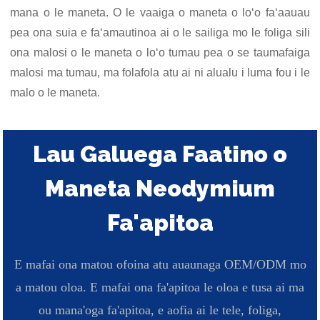
mana o le maneta. O le vaaiga o maneta o loʻo faʻaauau
pea ona suia e faʻamautinoa ai o le sailiga mo le foliga sili
ona malosi o le maneta o loʻo tumau pea o se taumafaiga
malosi ma tumau, ma folafola atu ai ni alualu i luma fou i le
malo o le maneta.
Lau Galuega Faatino o
Maneta Neodymium
Fa'apitoa
E mafai ona matou ofoina atu auaunaga OEM/ODM mo
a matou oloa. E mafai ona fa'apitoa le oloa e tusa ai ma
ou mana'oga fa'apitoa, e aofia ai le tele, foliga,