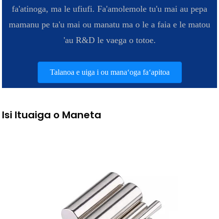
fa'atinoga, ma le ufiufi. Fa'amolemole tu'u mai au pepa
mamanu pe ta'u mai ou manatu ma o le a faia e le matou
'au R&D le vaega o totoe.
Talanoa e uiga i ou manaʻoga faʻapitoa
Isi Ituaiga o Maneta