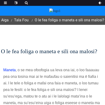
Aiga
Tala Fou
O le fea foliga o maneta e sili ona malosi?
O le fea foliga o maneta e sili ona malosi?
Maneta
, o se mea ofoofogia ua leva ona iai, o loo faaauau
pea ona tosina mai ai le mafaufau o saienitisi ma ē fiafia i
ai. I le tele o foliga e mafai ona faia e maneta, o loo tumau
pea le fesili: o le fea foliga e sili ona malosi? I lenei
suʻesuʻega, matou te o atu ai i le lalolagi mataʻina o le
maneta, ma suʻesuʻeina uiga o foliga eseese o maneta ma