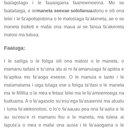
faalagolago i le faaaogaina faamoemoeina. Mo se
faataitaiga, o se
maneta seevae solofanua
atonu e sili ona
lelei i le fa'apotopotoina o le malosiaga fa'akeneta, ae o se
maneta tisiketi e mafai ona maua ai se fanua fa'akeneta
malosi ma tutusa.
Faaiuga:
I le sailiga o le foliga sili ona malosi o le maneta, o
mamanu taitasi e tuʻuina atu ai ni faʻamanuiaga faʻapitoa e
faʻapitoa mo faʻaoga eseese. O le manuia e taoto i le
malamalama i uiga tulaga ese o foliga taʻitasi o le maneta
ma le filifilia o le mea e fetaui lelei ma le faʻamoemoega na
fuafuaina. A o faʻagasolo suʻesuʻega faʻasaienisi ma alualu
i luma faʻatekonolosi, o loʻo faʻaauau pea ona faʻaalia e le
au suʻesuʻe ni mamanu fou o le maneta, ma tuleia ai
tapulaʻa o mea e mafai ona ausia i le faʻaaogaina o le