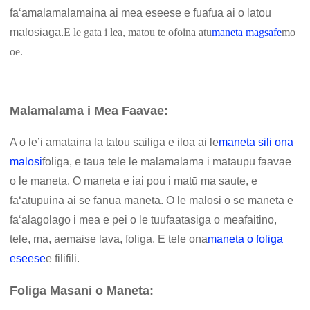
faʻamalamalamaina ai mea eseese e fuafua ai o latou
malosiaga.
E le gata i lea, matou te ofoina atu
maneta magsafe
mo
oe.
Malamalama i Mea Faavae:
A o le’i amataina la tatou sailiga e iloa ai le
maneta sili ona
malosi
foliga, e taua tele le malamalama i mataupu faavae
o le maneta. O maneta e iai pou i matū ma saute, e
faʻatupuina ai se fanua maneta. O le malosi o se maneta e
faʻalagolago i mea e pei o le tuufaatasiga o meafaitino,
tele, ma, aemaise lava, foliga. E tele ona
maneta o foliga
eseese
e filifili.
Foliga Masani o Maneta: