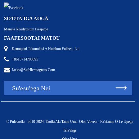
SO'OTA'IGA AOGĀ
Maneta Neodymium Fa'apitoa
FAAFESOOTAI MATOU
Kamupani Tekonolosi A Huizhou Fullzen, Ltd.
+8613714708895
Jacky@szfellermagnets.com
Su'esu'ega Nei
© Puletaofia - 2010-2024: Taofia Aia Tatau Uma.
Oloa Vevela
-
Fa'afanua O Le Upega
Tafa'ilagi