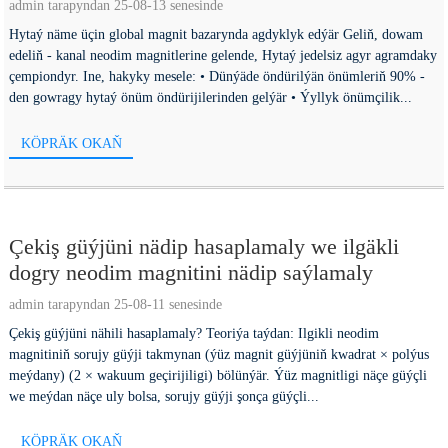
admin tarapyndan 25-08-13 senesinde
Hytaý näme üçin global magnit bazarynda agdyklyk edýär Geliň, dowam
edeliň - kanal neodim magnitlerine gelende, Hytaý jedelsiz agyr agramdaky
çempiondyr. Ine, hakyky mesele: • Dünýäde öndürilýän önümleriň 90% -
den gowragy hytaý önüm öndürijilerinden gelýär • Ýyllyk önümçilik...
KÖPRÄK OKAŇ
Çekiş güýjüni nädip hasaplamaly we ilgäkli
dogry neodim magnitini nädip saýlamaly
admin tarapyndan 25-08-11 senesinde
Çekiş güýjüni nähili hasaplamaly? Teoriýa taýdan: Ilgikli neodim
magnitiniň sorujy güýji takmynan (ýüz magnit güýjüniň kwadrat × polýus
meýdany) (2 × wakuum geçirijiligi) bölünýär. Ýüz magnitligi näçe güýçli
we meýdan näçe uly bolsa, sorujy güýji şonça güýçli...
KÖPRÄK OKAŇ