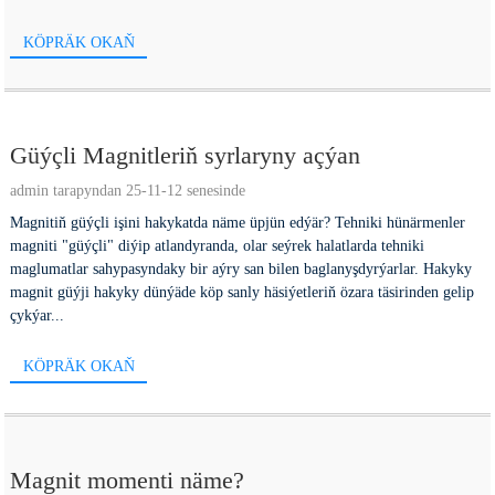
KÖPRÄK OKAŇ
Güýçli Magnitleriň syrlaryny açýan
admin tarapyndan 25-11-12 senesinde
Magnitiň güýçli işini hakykatda näme üpjün edýär? Tehniki hünärmenler
magniti "güýçli" diýip atlandyranda, olar seýrek halatlarda tehniki
maglumatlar sahypasyndaky bir aýry san bilen baglanyşdyrýarlar. Hakyky
magnit güýji hakyky dünýäde köp sanly häsiýetleriň özara täsirinden gelip
çykýar...
KÖPRÄK OKAŇ
Magnit momenti näme?