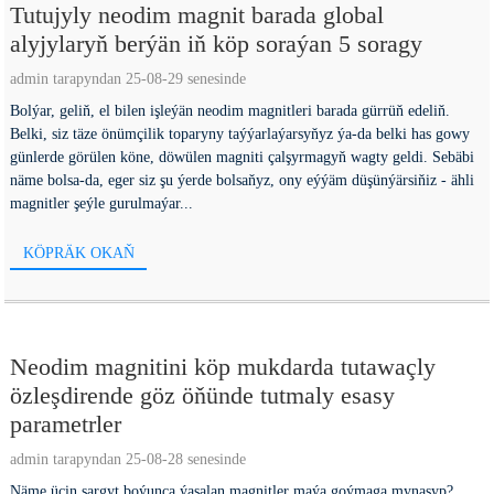
Tutujyly neodim magnit barada global
alyjylaryň berýän iň köp soraýan 5 soragy
admin tarapyndan 25-08-29 senesinde
Bolýar, geliň, el bilen işleýän neodim magnitleri barada gürrüň edeliň.
Belki, siz täze önümçilik toparyny taýýarlaýarsyňyz ýa-da belki has gowy
günlerde görülen köne, döwülen magniti çalşyrmagyň wagty geldi. Sebäbi
näme bolsa-da, eger siz şu ýerde bolsaňyz, ony eýýäm düşünýärsiňiz - ähli
magnitler şeýle gurulmaýar...
KÖPRÄK OKAŇ
Neodim magnitini köp mukdarda tutawaçly
özleşdirende göz öňünde tutmaly esasy
parametrler
admin tarapyndan 25-08-28 senesinde
Näme üçin sargyt boýunça ýasalan magnitler maýa goýmaga mynasyp?