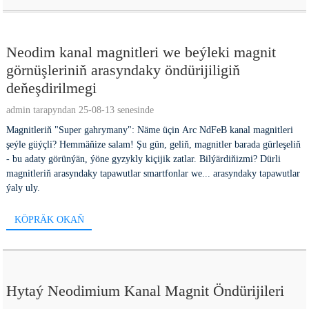
Neodim kanal magnitleri we beýleki magnit
görnüşleriniň arasyndaky öndürijiligiň
deňeşdirilmegi
admin tarapyndan 25-08-13 senesinde
Magnitleriň "Super gahrymany": Näme üçin Arc NdFeB kanal magnitleri
şeýle güýçli? Hemmäňize salam! Şu gün, geliň, magnitler barada gürleşeliň
- bu adaty görünýän, ýöne gyzykly kiçijik zatlar. Bilýärdiňizmi? Dürli
magnitleriň arasyndaky tapawutlar smartfonlar we... arasyndaky tapawutlar
ýaly uly.
KÖPRÄK OKAŇ
Hytaý Neodimium Kanal Magnit Öndürijileri