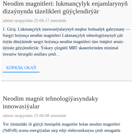
Neodim magnitleri: lukmançylyk enjamlarynyň
dizaýnynda täzelikleri güýçlendirýär
admin tarapyndan 25-04-17 senesinde
1. Giriş: Lukmançylyk innowasiýalarynyň meşhur bolmadyk gahrymany —
Sargyt boýunça neodim magnitleri Lukmançylyk tehnologiýasynyň çalt
ösýän dünýäsinde sargyt boýunça neodim magnitleri täze ösüşleri sessiz-
üýnsüz güýçlendirýär. Ýokary çözgütli MRT skanerlerinden minimal
inwaziw hirurgiki usullara çenli...
KÖPRÄK OKAŇ
Neodim magnit tehnologiýasyndaky
innowasiýalar
admin tarapyndan 25-04-08 senesinde
Ýer ýüzündäki iň güýçli hemişelik magnitler bolan neodim magnitleri
(NdFeB) arassa energiýadan sarp ediji elektronikasyna çenli senagatda