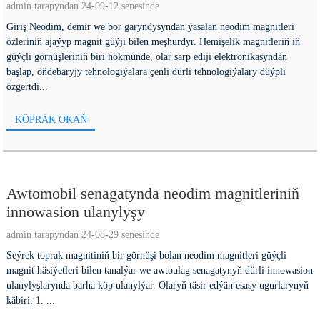
admin tarapyndan 24-09-12 senesinde
Giriş Neodim, demir we bor garyndysyndan ýasalan neodim magnitleri
özleriniň ajaýyp magnit güýji bilen meşhurdyr. Hemişelik magnitleriň iň
güýçli görnüşleriniň biri hökmünde, olar sarp ediji elektronikasyndan
başlap, öňdebaryjy tehnologiýalara çenli dürli tehnologiýalary düýpli
özgertdi...
KÖPRÄK OKAŇ
Awtomobil senagatynda neodim magnitleriniň
innowasion ulanylyşy
admin tarapyndan 24-08-29 senesinde
Seýrek toprak magnitiniň bir görnüşi bolan neodim magnitleri güýçli
magnit häsiýetleri bilen tanalýar we awtoulag senagatynyň dürli innowasion
ulanylyşlarynda barha köp ulanylýar. Olaryň täsir edýän esasy ugurlarynyň
käbiri: 1. ...