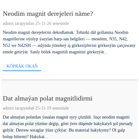
Neodim magnit derejeleri näme?
admin tarapyndan 25-11-26 senesinde
Neodim magnit derejelerini dekodlamak: Tehniki däl gollanma Neodim
magnitlerine oýulyp ýazylan harp-san belgileri — meselem, N35, N42,
N52 we N42SH — aslynda ýönekeý iş görkezijilerini görkezýän çarçuwany
emele getirýär. Sanly bölek magnitiň magnitini görkezýär...
KÖPRÄK OKAŇ
Dat almaýan polat magnitlidirmi
admin tarapyndan 25-11-19 senesinde
Dat almaýan polatdan ýasalan magnit syry çözüldi. Inçe neodim magniti
dat almaýan polat ýüzüne degip, göni ýere düşende hakykatyň şol pursady
gelýär. Derrew soraglar ýüze çykýar: Bu material hakykymy? Ol galp
bolup bilermi? Hakykat...