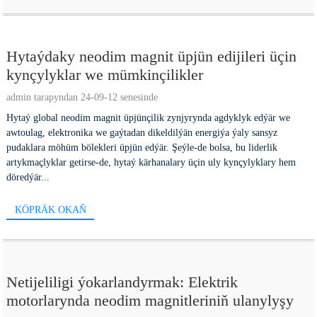
Hytaýdaky neodim magnit üpjün edijileri üçin
kynçylyklar we mümkinçilikler
admin tarapyndan 24-09-12 senesinde
Hytaý global neodim magnit üpjünçilik zynjyrynda agdyklyk edýär we
awtoulag, elektronika we gaýtadan dikeldilýän energiýa ýaly sansyz
pudaklara möhüm bölekleri üpjün edýär. Şeýle-de bolsa, bu liderlik
artykmaçlyklar getirse-de, hytaý kärhanalary üçin uly kynçylyklary hem
döredýär...
KÖPRÄK OKAŇ
Netijeliligi ýokarlandyrmak: Elektrik
motorlarynda neodim magnitleriniň ulanylyşy