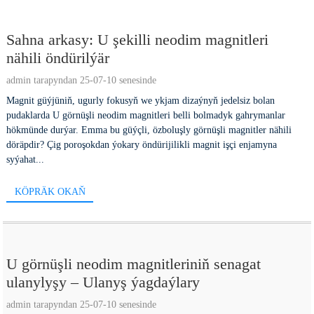
Sahna arkasy: U şekilli neodim magnitleri
nähili öndürilýär
admin tarapyndan 25-07-10 senesinde
Magnit güýjüniň, ugurly fokusyň we ykjam dizaýnyň jedelsiz bolan
pudaklarda U görnüşli neodim magnitleri belli bolmadyk gahrymanlar
hökmünde durýar. Emma bu güýçli, özboluşly görnüşli magnitler nähili
döräpdir? Çig poroşokdan ýokary öndürijilikli magnit işçi enjamyna
syýahat...
KÖPRÄK OKAŇ
U görnüşli neodim magnitleriniň senagat
ulanylyşy – Ulanyş ýagdaýlary
admin tarapyndan 25-07-10 senesinde