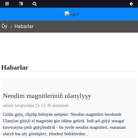
Öý
Habarlar
Habarlar
Neodim magnitleriniň ulanylyşy
admin tarapyndan 25-12-30 senesinde
Gizlin güýç, ölçelip bilinýän netijeler: Neodim magnitleri hereketde
Ulanylan güýçli el magnitini göz öňüne getiriň. Indi şol güýji senagat
kuwwatyna çenli güýçlendiriň - bu ýerde neodim magnitleri, esasanam
olaryň has uly görnüşleri, ýönekeý böleklerden...