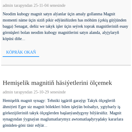
admin tarapyndan 25-11-04 senesinde
Neodim kubogy magnit satyn alýanlar üçin amaly gollanma Magnit
momenti näme üçin siziň pikir edýäniňizden has möhüm (çekiş güýjünden
başga) Senagat, deňiz we takyk işler üçin seýrek toprak magnitleriniň esasy
görnüşleri bolan neodim kubogy magnitlerini satyn alanda, alyjylaryň
köpüsi diňe...
KÖPRÄK OKAŇ
Hemişelik magnitiň häsiýetlerini ölçemek
admin tarapyndan 25-10-29 senesinde
Hemişelik magnit synagy: Tehniki işgäriň garaýşy Takyk ölçegleriň
ähmiýeti Eger siz magnit bölekleri bilen işleýän bolsaňyz, ygtybarly iş
görkezijileriniň takyk ölçeglerden başlanýandygyny bilýärsiňiz. Magnit
synagyndan ýygnaýan maglumatlarymyz awtomatlaşdyryşdaky kararlara
gönüden-göni täsir edýär...