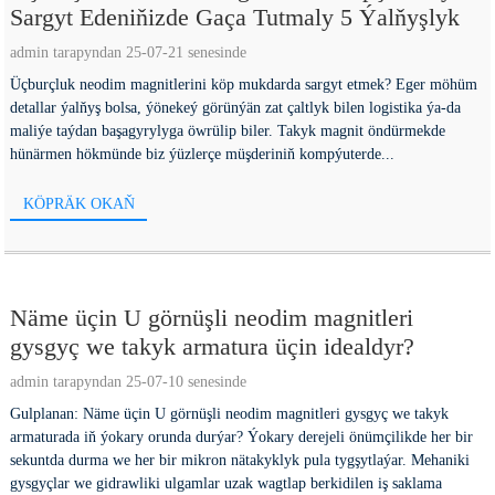
Sargyt Edeniňizde Gaça Tutmaly 5 Ýalňyşlyk
admin tarapyndan 25-07-21 senesinde
Üçburçluk neodim magnitlerini köp mukdarda sargyt etmek? Eger möhüm
detallar ýalňyş bolsa, ýönekeý görünýän zat çaltlyk bilen logistika ýa-da
maliýe taýdan başagyrylyga öwrülip biler. Takyk magnit öndürmekde
hünärmen hökmünde biz ýüzlerçe müşderiniň kompýuterde...
KÖPRÄK OKAŇ
Näme üçin U görnüşli neodim magnitleri
gysgyç we takyk armatura üçin idealdyr?
admin tarapyndan 25-07-10 senesinde
Gulplanan: Näme üçin U görnüşli neodim magnitleri gysgyç we takyk
armaturada iň ýokary orunda durýar? Ýokary derejeli önümçilikde her bir
sekuntda durma we her bir mikron nätakyklyk pula tygşytlaýar. Mehaniki
gysgyçlar we gidrawliki ulgamlar uzak wagtlap berkidilen iş saklama