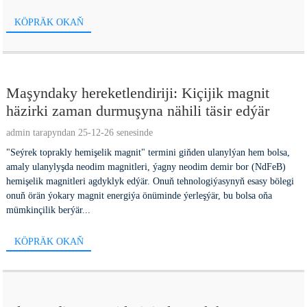
KÖPRÄK OKAŇ
Maşyndaky hereketlendiriji: Kiçijik magnit
häzirki zaman durmuşyna nähili täsir edýär
admin tarapyndan 25-12-26 senesinde
"Seýrek toprakly hemişelik magnit" termini giňden ulanylýan hem bolsa,
amaly ulanylyşda neodim magnitleri, ýagny neodim demir bor (NdFeB)
hemişelik magnitleri agdyklyk edýär. Onuň tehnologiýasynyň esasy bölegi
onuň örän ýokary magnit energiýa önüminde ýerleşýär, bu bolsa oňa
mümkinçilik berýär...
KÖPRÄK OKAŇ