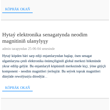
KÖPRÄK OKAŇ
Hytaý elektronika senagatynda neodim
magnitiniň ulanylyşy
admin tarapyndan 25-06-04 senesinde
Hytaý köpden bäri sarp ediji enjamlaryndan başlap, ösen senagat
ulgamlaryna çenli elektronika önümçiliginiň global merkezi hökmünde
ykrar edilip gelýär. Bu enjamlaryň köpüsiniň merkezinde kiçi, ýöne güýçli
komponent - neodim magnitleri ýerleşýär. Bu seýrek toprak magnitleri
dünýäde rewolýusiýa döredýär...
KÖPRÄK OKAŇ