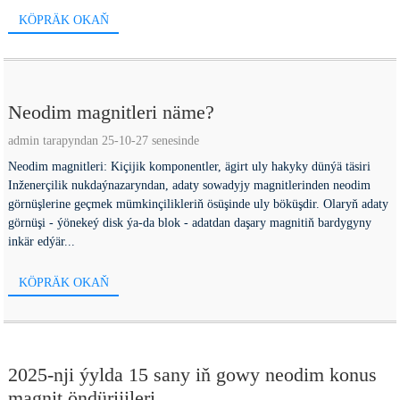
KÖPRÄK OKAŇ
Neodim magnitleri näme?
admin tarapyndan 25-10-27 senesinde
Neodim magnitleri: Kiçijik komponentler, ägirt uly hakyky dünýä täsiri
Inženerçilik nukdaýnazaryndan, adaty sowadyjy magnitlerinden neodim
görnüşlerine geçmek mümkinçilikleriň ösüşinde uly böküşdir. Olaryň adaty
görnüşi - ýönekeý disk ýa-da blok - adatdan daşary magnitiň bardygyny
inkär edýär...
KÖPRÄK OKAŇ
2025-nji ýylda 15 sany iň gowy neodim konus
magnit öndürijileri