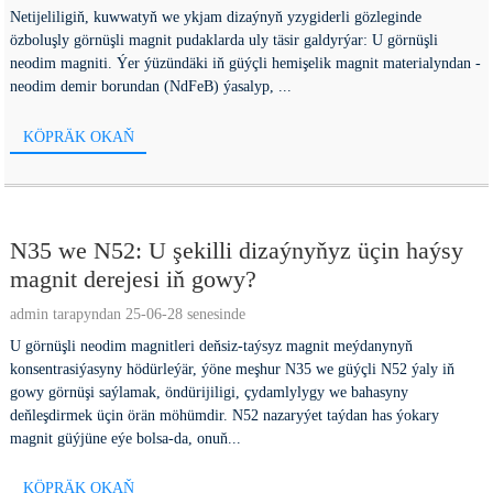
Netijeliligiň, kuwwatyň we ykjam dizaýnyň yzygiderli gözleginde
özboluşly görnüşli magnit pudaklarda uly täsir galdyrýar: U görnüşli
neodim magniti. Ýer ýüzündäki iň güýçli hemişelik magnit materialyndan -
neodim demir borundan (NdFeB) ýasalyp, ...
KÖPRÄK OKAŇ
N35 we N52: U şekilli dizaýnyňyz üçin haýsy
magnit derejesi iň gowy?
admin tarapyndan 25-06-28 senesinde
U görnüşli neodim magnitleri deňsiz-taýsyz magnit meýdanynyň
konsentrasiýasyny hödürleýär, ýöne meşhur N35 we güýçli N52 ýaly iň
gowy görnüşi saýlamak, öndürijiligi, çydamlylygy we bahasyny
deňleşdirmek üçin örän möhümdir. N52 nazaryýet taýdan has ýokary
magnit güýjüne eýe bolsa-da, onuň...
KÖPRÄK OKAŇ