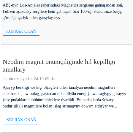
ABŞ-nyň Los-Anjeles şäherindäki Magnetics sergisine gatnaşandan soň,
Fullzen aşakdaky sergilere hem gatnaşar! Sizi 100-nji stendimize baryp
görmäge şatlyk bilen garşylaýarys...
KÖPRÄK OKAŇ
Neodim magnit önümçiliginde hil kepilligi
amallary
admin tarapyndan 24-10-09-da
Ajaýyp berkligi we kiçi ölçegleri bilen tanalýan neodim magnitleri
elektronika, awtoulag, gaýtadan dikeldilýän energiýa we saglygy goraýyş
ýaly pudaklarda möhüm böleklere öwrüldi. Bu pudaklarda ýokary
öndürijilikli magnitlere bolan isleg artmagyny dowam etdirýär we...
KÖPRÄK OKAŇ