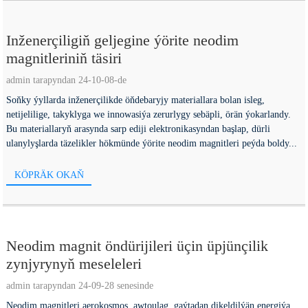
Inženerçiligiň geljegine ýörite neodim
magnitleriniň täsiri
admin tarapyndan 24-10-08-de
Soňky ýyllarda inženerçilikde öňdebaryjy materiallara bolan isleg,
netijelilige, takyklyga we innowasiýa zerurlygy sebäpli, örän ýokarlandy.
Bu materiallaryň arasynda sarp ediji elektronikasyndan başlap, dürli
ulanylyşlarda täzelikler hökmünde ýörite neodim magnitleri peýda boldy...
KÖPRÄK OKAŇ
Neodim magnit öndürijileri üçin üpjünçilik
zynjyrynyň meseleleri
admin tarapyndan 24-09-28 senesinde
Neodim magnitleri aerokosmos, awtoulag, gaýtadan dikeldilýän energiýa