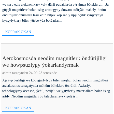
we sarp ediş elektronikasy ýaly dürli pudaklarda aýrylmaz böleklerdir. Bu
güýçli magnitlere bolan isleg artmagyny dowam etdirýän mahaly, önüm
öndürijiler önümlere täsir edip biljek köp sanly üpjünçilik zynjyrynyň
kynçylyklary bilen ýüzbe-ýüz bolýarlar...
KÖPRÄK OKAŇ
Aerokosmosda neodim magnitleri: öndürijiligi
we howpsuzlygy ýokarlandyrmak
admin tarapyndan 24-09-28 senesinde
Ajaýyp berkligi we köpugurlylygy bilen meşhur bolan neodim magnitleri
awiakosmos senagatynda möhüm böleklere öwrüldi. Awiasiýa
tehnologiýasy ösensoň, ýeňil, netijeli we ygtybarly materiallara bolan isleg
artdy. Neodim magnitleri bu talaplara laýyk gelýär ...
KÖPRÄK OKAŇ