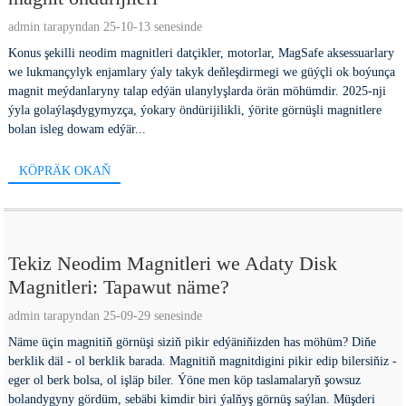
admin tarapyndan 25-10-13 senesinde
Konus şekilli neodim magnitleri datçikler, motorlar, MagSafe aksessuarlary
we lukmançylyk enjamlary ýaly takyk deňleşdirmegi we güýçli ok boýunça
magnit meýdanlaryny talap edýän ulanylyşlarda örän möhümdir. 2025-nji
ýyla golaýlaşdygymyzça, ýokary öndürijilikli, ýörite görnüşli magnitlere
bolan isleg dowam edýär...
KÖPRÄK OKAŇ
Tekiz Neodim Magnitleri we Adaty Disk
Magnitleri: Tapawut näme?
admin tarapyndan 25-09-29 senesinde
Näme üçin magnitiň görnüşi siziň pikir edýäniňizden has möhüm? Diňe
berklik däl - ol berklik barada. Magnitiň magnitdigini pikir edip bilersiňiz -
eger ol berk bolsa, ol işläp biler. Ýöne men köp taslamalaryň şowsuz
bolandygyny gördüm, sebäbi kimdir biri ýalňyş görnüş saýlan. Müşderi