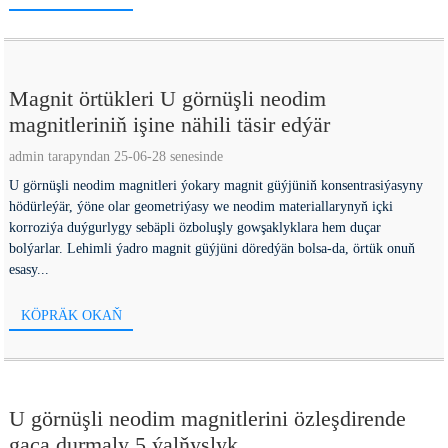
Magnit örtükleri U görnüşli neodim
magnitleriniň işine nähili täsir edýär
admin tarapyndan 25-06-28 senesinde
U görnüşli neodim magnitleri ýokary magnit güýjüniň konsentrasiýasyny
hödürleýär, ýöne olar geometriýasy we neodim materiallarynyň içki
korroziýa duýgurlygy sebäpli özboluşly gowşaklyklara hem duçar
bolýarlar. Lehimli ýadro magnit güýjüni döredýän bolsa-da, örtük onuň
esasy...
KÖPRÄK OKAŇ
U görnüşli neodim magnitlerini özleşdirende
gaça durmaly 5 ýalňyşlyk