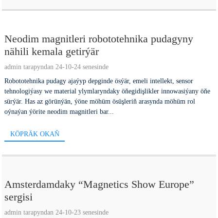
Neodim magnitleri robototehnika pudagyny
nähili kemala getirýär
admin tarapyndan 24-10-24 senesinde
Robototehnika pudagy ajaýyp depginde ösýär, emeli intellekt, sensor
tehnologiýasy we material ylymlaryndaky öňegidişlikler innowasiýany öňe
sürýär. Has az görünýän, ýöne möhüm ösüşleriň arasynda möhüm rol
oýnaýan ýörite neodim magnitleri bar...
KÖPRÄK OKAŇ
Amsterdamdaky “Magnetics Show Europe”
sergisi
admin tarapyndan 24-10-23 senesinde