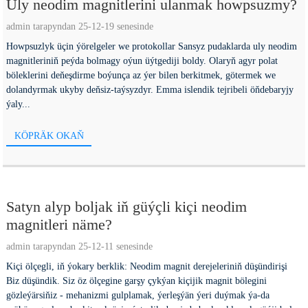
Uly neodim magnitlerini ulanmak howpsuzmy?
admin tarapyndan 25-12-19 senesinde
Howpsuzlyk üçin ýörelgeler we protokollar Sansyz pudaklarda uly neodim
magnitleriniň peýda bolmagy oýun üýtgediji boldy. Olaryň agyr polat
böleklerini deňeşdirme boýunça az ýer bilen berkitmek, götermek we
dolandyrmak ukyby deňsiz-taýsyzdyr. Emma islendik tejribeli öňdebaryjy
ýaly...
KÖPRÄK OKAŇ
Satyn alyp boljak iň güýçli kiçi neodim
magnitleri näme?
admin tarapyndan 25-12-11 senesinde
Kiçi ölçegli, iň ýokary berklik: Neodim magnit derejeleriniň düşündirişi
Biz düşündik. Siz öz ölçegine garşy çykýan kiçijik magnit bölegini
gözleýärsiňiz - mehanizmi gulplamak, ýerleşýän ýeri duýmak ýa-da