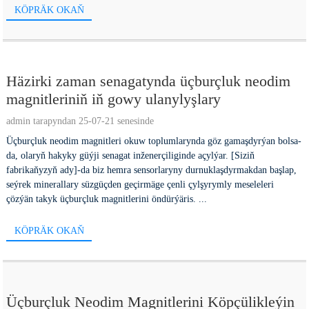
KÖPRÄK OKAŇ
Häzirki zaman senagatynda üçburçluk neodim
magnitleriniň iň gowy ulanylyşlary
admin tarapyndan 25-07-21 senesinde
Üçburçluk neodim magnitleri okuw toplumlarynda göz gamaşdyrýan bolsa-
da, olaryň hakyky güýji senagat inženerçiliginde açylýar. [Siziň
fabrikaňyzyň ady]-da biz hemra sensorlaryny durnuklaşdyrmakdan başlap,
seýrek minerallary süzgüçden geçirmäge çenli çylşyrymly meseleleri
çözýän takyk üçburçluk magnitlerini öndürýäris. ...
KÖPRÄK OKAŇ
Üçburçluk Neodim Magnitlerini Köpçülikleýin