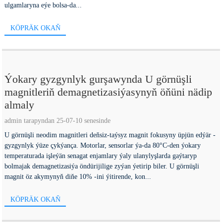
ulgamlaryna eýe bolsa-da...
KÖPRÄK OKAŇ
Ýokary gyzgynlyk gurşawynda U görnüşli
magnitleriň demagnetizasiýasynyň öňüni nädip
almaly
admin tarapyndan 25-07-10 senesinde
U görnüşli neodim magnitleri deňsiz-taýsyz magnit fokusyny üpjün edýär -
gyzgynlyk ýüze çykýança. Motorlar, sensorlar ýa-da 80°C-den ýokary
temperaturada işleýän senagat enjamlary ýaly ulanylyşlarda gaýtaryp
bolmajak demagnetizasiýa öndürijilige zyýan ýetirip biler. U görnüşli
magnit öz akymynyň diňe 10% -ini ýitirende, kon...
KÖPRÄK OKAŇ