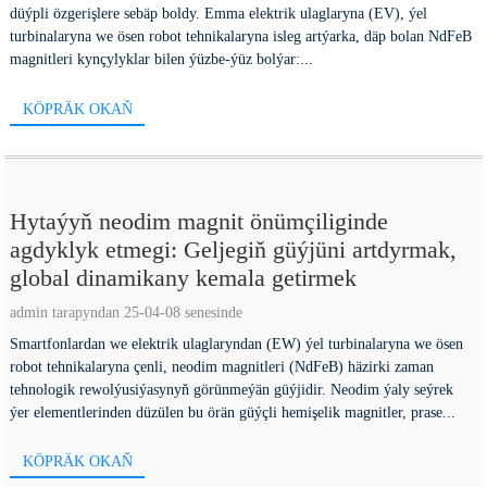
düýpli özgerişlere sebäp boldy. Emma elektrik ulaglaryna (EV), ýel
turbinalaryna we ösen robot tehnikalaryna isleg artýarka, däp bolan NdFeB
magnitleri kynçylyklar bilen ýüzbe-ýüz bolýar:...
KÖPRÄK OKAŇ
Hytaýyň neodim magnit önümçiliginde
agdyklyk etmegi: Geljegiň güýjüni artdyrmak,
global dinamikany kemala getirmek
admin tarapyndan 25-04-08 senesinde
Smartfonlardan we elektrik ulaglaryndan (EW) ýel turbinalaryna we ösen
robot tehnikalaryna çenli, neodim magnitleri (NdFeB) häzirki zaman
tehnologik rewolýusiýasynyň görünmeýän güýjidir. Neodim ýaly seýrek
ýer elementlerinden düzülen bu örän güýçli hemişelik magnitler, prase...
KÖPRÄK OKAŇ