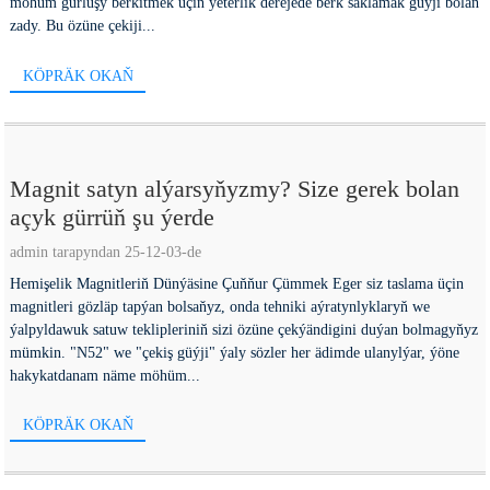
möhüm gurluşy berkitmek üçin ýeterlik derejede berk saklamak güýji bolan
zady. Bu özüne çekiji...
KÖPRÄK OKAŇ
Magnit satyn alýarsyňyzmy? Size gerek bolan
açyk gürrüň şu ýerde
admin tarapyndan 25-12-03-de
Hemişelik Magnitleriň Dünýäsine Çuňňur Çümmek Eger siz taslama üçin
magnitleri gözläp tapýan bolsaňyz, onda tehniki aýratynlyklaryň we
ýalpyldawuk satuw teklipleriniň sizi özüne çekýändigini duýan bolmagyňyz
mümkin. "N52" we "çekiş güýji" ýaly sözler her ädimde ulanylýar, ýöne
hakykatdanam näme möhüm...
KÖPRÄK OKAŇ