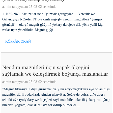
admin tarapyndan 25-08-02 senesinde
1. N35-N40: Kiçi zatlar üçin "ýumşak goragçylar" – Ýeterlik we
Galyndysyz N35-den N40-a çenli nagyşly neodim magnitleri "ýumşak
görnüşli" – olaryň magnit güýji iň ýokary derejede däl, ýöne ýeňil kiçi
zatlar üçin ýeterlikdir. Magnit güýji...
KÖPRÄK OKAŇ
Neodim magnitleri üçin sapak ölçegini
saýlamak we özleşdirmek boýunça maslahatlar
admin tarapyndan 25-08-02 senesinde
"Magnit fiksasiýa + dişli gurnama" ýaly iki artykmaçlyklara eýe bolan dişli
magnitler dürli pudaklarda giňden ulanylýar. Şeýle-de bolsa, diňe dogry
tehniki aýratynlyklary we ölçegleri saýlamak bilen olar iň ýokary rol oýnap
bilerler; ýogsam, olar durnukly berkidilip bilmezler ...