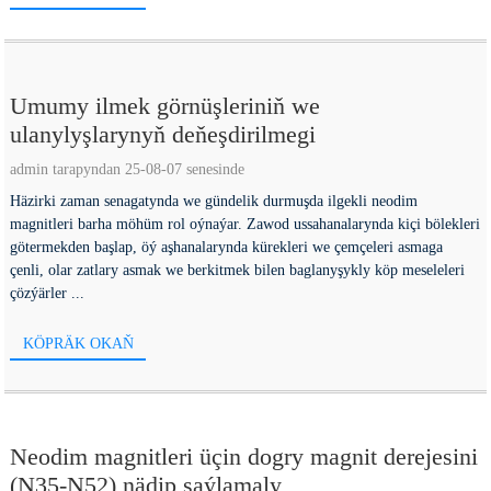
Umumy ilmek görnüşleriniň we
ulanylyşlarynyň deňeşdirilmegi
admin tarapyndan 25-08-07 senesinde
Häzirki zaman senagatynda we gündelik durmuşda ilgekli neodim
magnitleri barha möhüm rol oýnaýar. Zawod ussahanalarynda kiçi bölekleri
götermekden başlap, öý aşhanalarynda kürekleri we çemçeleri asmaga
çenli, olar zatlary asmak we berkitmek bilen baglanyşykly köp meseleleri
çözýärler ...
KÖPRÄK OKAŇ
Neodim magnitleri üçin dogry magnit derejesini
(N35-N52) nädip saýlamaly