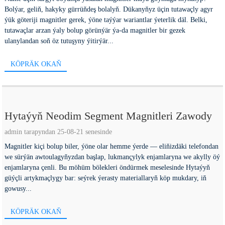
Bolýar, geliň, hakyky gürrüňdeş bolalyň. Dükanyňyz üçin tutawaçly agyr
ýük göteriji magnitler gerek, ýöne taýýar wariantlar ýeterlik däl. Belki,
tutawaçlar arzan ýaly bolup görünýär ýa-da magnitler bir gezek
ulanylandan soň öz tutuşyny ýitirýär...
KÖPRÄK OKAŇ
Hytaýyň Neodim Segment Magnitleri Zawody
admin tarapyndan 25-08-21 senesinde
Magnitler kiçi bolup biler, ýöne olar hemme ýerde — eliňizdäki telefondan
we sürýän awtoulagyňyzdan başlap, lukmançylyk enjamlaryna we akylly öý
enjamlaryna çenli. Bu möhüm bölekleri öndürmek meselesinde Hytaýyň
güýçli artykmaçlygy bar: seýrek ýerasty materiallaryň köp mukdary, iň
gowusy...
KÖPRÄK OKAŇ