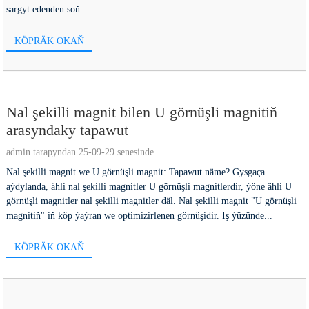
sargyt edenden soň...
KÖPRÄK OKAŇ
Nal şekilli magnit bilen U görnüşli magnitiň
arasyndaky tapawut
admin tarapyndan 25-09-29 senesinde
Nal şekilli magnit we U görnüşli magnit: Tapawut näme? Gysgaça
aýdylanda, ähli nal şekilli magnitler U görnüşli magnitlerdir, ýöne ähli U
görnüşli magnitler nal şekilli magnitler däl. Nal şekilli magnit "U görnüşli
magnitiň" iň köp ýaýran we optimizirlenen görnüşidir. Iş ýüzünde...
KÖPRÄK OKAŇ