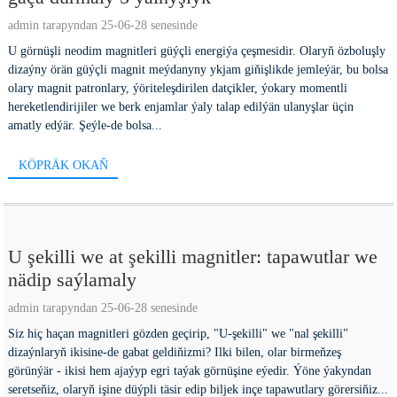
admin tarapyndan 25-06-28 senesinde
U görnüşli neodim magnitleri güýçli energiýa çeşmesidir. Olaryň özboluşly
dizaýny örän güýçli magnit meýdanyny ykjam giňişlikde jemleýär, bu bolsa
olary magnit patronlary, ýöriteleşdirilen datçikler, ýokary momentli
hereketlendirijiler we berk enjamlar ýaly talap edilýän ulanyşlar üçin
amatly edýär. Şeýle-de bolsa...
KÖPRÄK OKAŇ
U şekilli we at şekilli magnitler: tapawutlar we
nädip saýlamaly
admin tarapyndan 25-06-28 senesinde
Siz hiç haçan magnitleri gözden geçirip, "U-şekilli" we "nal şekilli"
dizaýnlaryň ikisine-de gabat geldiňizmi? Ilki bilen, olar birmeňzeş
görünýär - ikisi hem ajaýyp egri taýak görnüşine eýedir. Ýöne ýakyndan
seretseňiz, olaryň işine düýpli täsir edip biljek inçe tapawutlary görersiňiz...